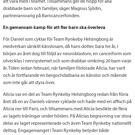
att vara med i teamet. Tillsammans ger de hopp för alla
drabbade barn och familjer, säger Magnus Sjödin,
partneransvarig på Barncancerfonden.
En gemensam kamp för att fler barn ska överleva
För Daniel som cyklar för Team Rynkeby Helsingborg är
medverkan särskilt känslosam, då hans dotter, bara tre år, i
början av året dog till följd av neuroblastom, en cancerform som
utvecklas i nervsystemet och som drabbar omkring 20 barn varje
år. Tiden sedan februari, när familjen förlorade Alicia, har varit
och är fortfarande en bergochdalbana av känslor och mående
som inte går att styra över.
Alicia var en del av Team Rynkeby Helsingborg redan från förra
året då en av Daniels vänner cyklade och hade med en affisch på
Alicia ner till Paris, och tillsammans med Alicia besökte de flera
av lagets träningar under hösten. På Alicias begravning var stora
delar av laget representerade och även Team Rynkeby nationellt
deltog. Engagemanget i Team Rynkeby betyder både