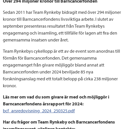
Över 294 miljoner kronor till Barncancerfonden
Sedan 2011 har Team Rynkeby bidragit med över 294 miljoner
kronor till Barncancerfondens livsviktiga arbete. I slutet av
september presenteras resultatet från Team Rynkebys
engagemang och insamling, ett tillfälle för lagen att fira den
gemensamma insatsen under året.
Team Rynkebys cykellopp är ett av de event som anordnas till
förmån för Barncancerfonden. Det gemensamma
engagemanget från givare möjliggör bland annat att
Barncancerfonden under 2024 beviljade 85 nya
forskningsanslag med ett totalt belopp på cirka 238 miljoner
kronor.
Läs mer om vad du som givare är med och möjliggör i
Barncancerfondens årsrapport för 2024:
bcf_arsredovisning_2024_250325.pdf
Har du frågor om Team Rynkeby och Barncancerfondens
insamlingsevent, vänligen kontakta: