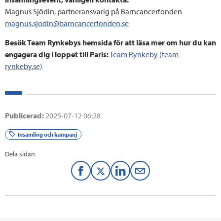
Magnus Sjödin, partneransvarig på Barncancerfonden
magnus.sjodin@barncancerfonden.se
Besök Team Rynkebys hemsida för att läsa mer om hur du kan
engagera dig i loppet till Paris:
Team Rynkeby (team-
rynkeby.se)
Publicerad:
2025-07-12 06:28
Insamling och kampanj
Dela sidan
F
T
L
M
a
w
i
a
c
i
n
i