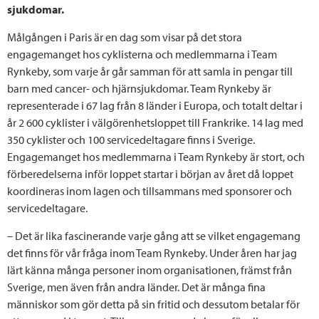
sjukdomar.
Målgången i Paris är en dag som visar på det stora
engagemanget hos cyklisterna och medlemmarna i Team
Rynkeby, som varje år går samman för att samla in pengar till
barn med cancer- och hjärnsjukdomar. Team Rynkeby är
representerade i 67 lag från 8 länder i Europa, och totalt deltar i
år 2 600 cyklister i välgörenhetsloppet till Frankrike. 14 lag med
350 cyklister och 100 servicedeltagare finns i Sverige.
Engagemanget hos medlemmarna i Team Rynkeby är stort, och
förberedelserna inför loppet startar i början av året då loppet
koordineras inom lagen och tillsammans med sponsorer och
servicedeltagare.
– Det är lika fascinerande varje gång att se vilket engagemang
det finns för vår fråga inom Team Rynkeby. Under åren har jag
lärt känna många personer inom organisationen, främst från
Sverige, men även från andra länder. Det är många fina
människor som gör detta på sin fritid och dessutom betalar för