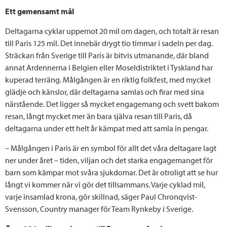
Ett gemensamt mål
Deltagarna cyklar uppemot 20 mil om dagen, och totalt är resan
till Paris 125 mil. Det innebär drygt tio timmar i sadeln per dag.
Sträckan från Sverige till Paris är bitvis utmanande, där bland
annat Ardennerna i Belgien eller Moseldistriktet i Tyskland har
kuperad terräng. Målgången är en riktig folkfest, med mycket
glädje och känslor, där deltagarna samlas och firar med sina
närstående. Det ligger så mycket engagemang och svett bakom
resan, långt mycket mer än bara själva resan till Paris, då
deltagarna under ett helt år kämpat med att samla in pengar.
– Målgången i Paris är en symbol för allt det våra deltagare lagt
ner under året – tiden, viljan och det starka engagemanget för
barn som kämpar mot svåra sjukdomar. Det är otroligt att se hur
långt vi kommer när vi gör det tillsammans. Varje cyklad mil,
varje insamlad krona, gör skillnad, säger Paul Chronqvist-
Svensson, Country manager för Team Rynkeby i Sverige.