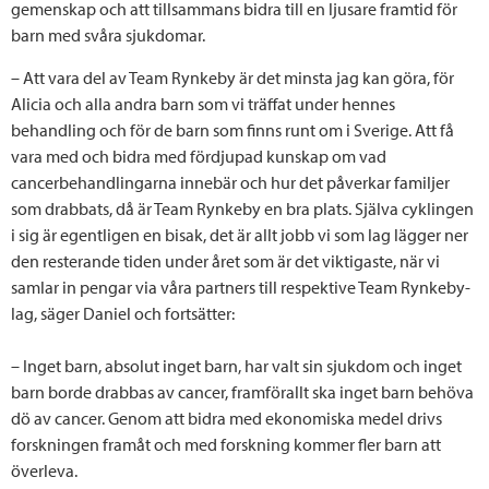
gemenskap och att tillsammans bidra till en ljusare framtid för
barn med svåra sjukdomar.
– Att vara del av Team Rynkeby är det minsta jag kan göra, för
Alicia och alla andra barn som vi träffat under hennes
behandling och för de barn som finns runt om i Sverige. Att få
vara med och bidra med fördjupad kunskap om vad
cancerbehandlingarna innebär och hur det påverkar familjer
som drabbats, då är Team Rynkeby en bra plats. Själva cyklingen
i sig är egentligen en bisak, det är allt jobb vi som lag lägger ner
den resterande tiden under året som är det viktigaste, när vi
samlar in pengar via våra partners till respektive Team Rynkeby-
lag, säger Daniel och fortsätter:
– Inget barn, absolut inget barn, har valt sin sjukdom och inget
barn borde drabbas av cancer, framförallt ska inget barn behöva
dö av cancer. Genom att bidra med ekonomiska medel drivs
forskningen framåt och med forskning kommer fler barn att
överleva.