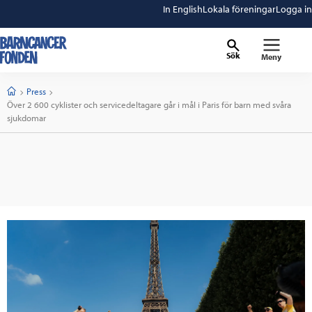
In English
Lokala föreningar
Logga in
Sök
Meny
barncancerfonden
startsida
Start
Press
Current:
Över 2 600 cyklister och servicedeltagare går i mål i Paris för barn med svåra
sjukdomar