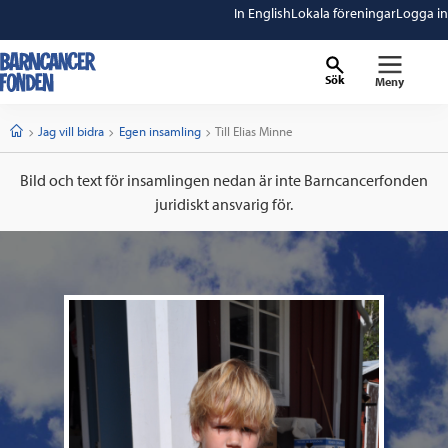
In English
Lokala föreningar
Logga in
Sök
Meny
barncancerfonden
startsida
Start
Jag vill bidra
Egen insamling
Current:
Till Elias Minne
Bild och text för insamlingen nedan är inte Barncancerfonden
juridiskt ansvarig för.