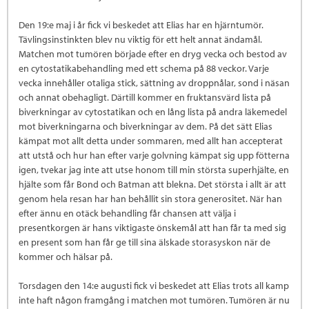
Den 19:e maj i år fick vi beskedet att Elias har en hjärntumör.
Tävlingsinstinkten blev nu viktig för ett helt annat ändamål.
Matchen mot tumören började efter en dryg vecka och bestod av
en cytostatikabehandling med ett schema på 88 veckor. Varje
vecka innehåller otaliga stick, sättning av droppnålar, sond i näsan
och annat obehagligt. Därtill kommer en fruktansvärd lista på
biverkningar av cytostatikan och en lång lista på andra läkemedel
mot biverkningarna och biverkningar av dem. På det sätt Elias
kämpat mot allt detta under sommaren, med allt han accepterat
att utstå och hur han efter varje golvning kämpat sig upp fötterna
igen, tvekar jag inte att utse honom till min största superhjälte, en
hjälte som får Bond och Batman att blekna. Det största i allt är att
genom hela resan har han behållit sin stora generositet. När han
efter ännu en otäck behandling får chansen att välja i
presentkorgen är hans viktigaste önskemål att han får ta med sig
en present som han får ge till sina älskade storasyskon när de
kommer och hälsar på.
Torsdagen den 14:e augusti fick vi beskedet att Elias trots all kamp
inte haft någon framgång i matchen mot tumören. Tumören är nu