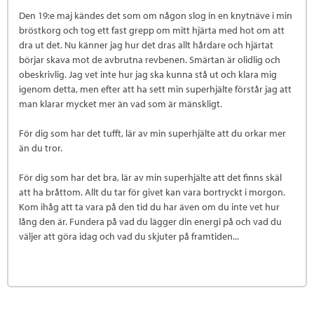
Den 19:e maj kändes det som om någon slog in en knytnäve i min
bröstkorg och tog ett fast grepp om mitt hjärta med hot om att
dra ut det. Nu känner jag hur det dras allt hårdare och hjärtat
börjar skava mot de avbrutna revbenen. Smärtan är olidlig och
obeskrivlig. Jag vet inte hur jag ska kunna stå ut och klara mig
igenom detta, men efter att ha sett min superhjälte förstår jag att
man klarar mycket mer än vad som är mänskligt.
För dig som har det tufft, lär av min superhjälte att du orkar mer
än du tror.
För dig som har det bra, lär av min superhjälte att det finns skäl
att ha bråttom. Allt du tar för givet kan vara bortryckt i morgon.
Kom ihåg att ta vara på den tid du har även om du inte vet hur
lång den är. Fundera på vad du lägger din energi på och vad du
väljer att göra idag och vad du skjuter på framtiden...