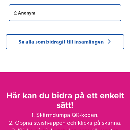
Anonym
Se alla som bidragit till insamlingen
Här kan du bidra på ett enkelt
sätt!
1. Skärmdumpa QR-koden.
2. Öppna swish-appen och klicka på skanna.