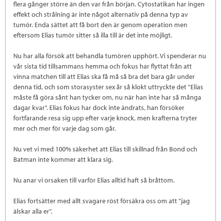
flera gånger större än den var från början. Cytostatikan har ingen
effekt och strålning är inte något alternativ på denna typ av
tumör. Enda sättet att få bort den är genom operation men
eftersom Elias tumör sitter så illa till är det inte möjligt.
Nu har alla försök att behandla tumören upphört. Vi spenderar nu
vår sista tid tillsammans hemma och fokus har flyttat från att
vinna matchen till att Elias ska få må så bra det bara går under
denna tid, och som storasyster sex år så klokt uttryckte det "Elias
måste få göra sånt han tycker om, nu när han inte har så många
dagar kvar". Elias fokus har dock inte ändrats, han försöker
fortfarande resa sig upp efter varje knock, men krafterna tryter
mer och mer för varje dag som går.
Nu vet vi med 100% säkerhet att Elias till skillnad från Bond och
Batman inte kommer att klara sig.
Nu anar vi orsaken till varför Elias alltid haft så bråttom.
Elias fortsätter med allt svagare röst försäkra oss om att "jag
älskar alla er".