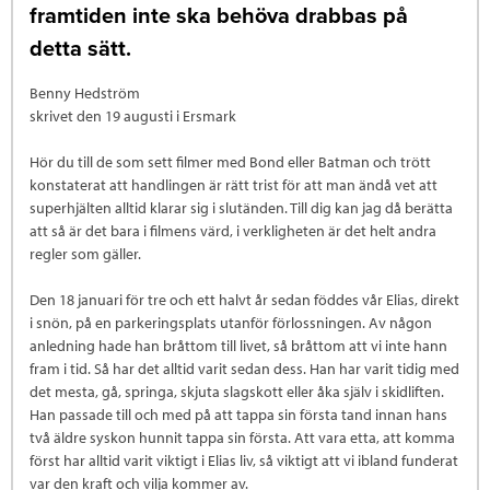
framtiden inte ska behöva drabbas på
detta sätt.
Benny Hedström
skrivet den 19 augusti i Ersmark
Hör du till de som sett filmer med Bond eller Batman och trött
konstaterat att handlingen är rätt trist för att man ändå vet att
superhjälten alltid klarar sig i slutänden. Till dig kan jag då berätta
att så är det bara i filmens värd, i verkligheten är det helt andra
regler som gäller.
Den 18 januari för tre och ett halvt år sedan föddes vår Elias, direkt
i snön, på en parkeringsplats utanför förlossningen. Av någon
anledning hade han bråttom till livet, så bråttom att vi inte hann
fram i tid. Så har det alltid varit sedan dess. Han har varit tidig med
det mesta, gå, springa, skjuta slagskott eller åka själv i skidliften.
Han passade till och med på att tappa sin första tand innan hans
två äldre syskon hunnit tappa sin första. Att vara etta, att komma
först har alltid varit viktigt i Elias liv, så viktigt att vi ibland funderat
var den kraft och vilja kommer av.