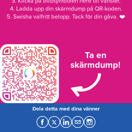
3. Klicka på bildsymbolen nere till vänster.
4. Ladda upp din skärmdump på QR-koden.
5. Swisha valfritt belopp. Tack för din gåva. ❤️
Ta en
skärmdump!
Dela detta med dina vänner
F
T
L
M