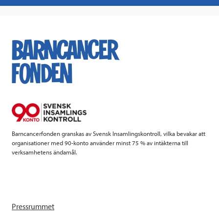
a
w
i
a
c
i
n
i
e
t
k
l
b
t
e
o
e
d
o
r
I
k
n
Barncancerfonden granskas av Svensk Insamlingskontroll, vilka bevakar att
organisationer med 90-konto använder minst 75 % av intäkterna till
verksamhetens ändamål.
Pressrummet