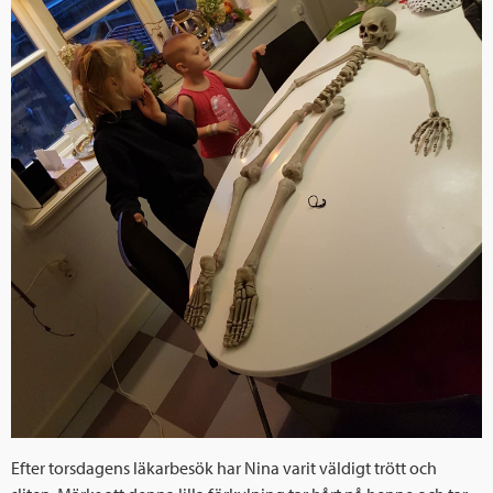
Efter torsdagens läkarbesök har Nina varit väldigt trött och