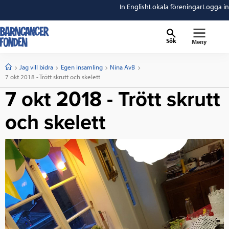
In English
Lokala föreningar
Logga in
Sök
Meny
barncancerfonden
startsida
Start
Jag vill bidra
Egen insamling
Nina AvB
Current:
7 okt 2018 - Trött skrutt och skelett
7 okt 2018 - Trött skrutt
och skelett