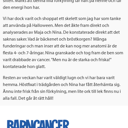
sliten. Märks att denna lilla förkylning tar hårt på henne och tar
den energi hon har.
Vi har dock varit och shoppat ett skelett som jag har som tanke
att använda på Halloween. Men det åkte fram direkt och
analyserades av Maja och Nina. De konstaterade direkt att det
saknas saker. Vad är bäckenet och bröstkorgen? Många
funderingar och man inser att de kan nog mer anatomi är de
flesta 4- och 7-åringar. Nina granskade och tog fram de ben som
varit drabbade av cancer. "Men nu är de starka och friska!"
kontaterade hon glatt.
Resten av veckan har varit väldigt lugn och vi har bara varit
hemma. Höstfixat i trädgården och Nina har fått återhämta sig.
Ännu inte frisk från sin förkylning, men lite ork till lek finns nu i
alla fall. Det går åt rätt håll!