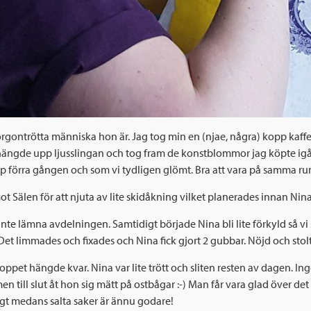
ontrötta människa hon är. Jag tog min en (njae, några) kopp kaffe oc
en, hängde upp ljusslingan och tog fram de konstblommor jag köpte ig
upp förra gången och som vi tydligen glömt. Bra att vara på samma ru
 Sälen för att njuta av lite skidåkning vilket planerades innan Nina b
nte lämna avdelningen. Samtidigt började Nina bli lite förkyld så vi
Det limmades och fixades och Nina fick gjort 2 gubbar. Nöjd och sto
pet hängde kvar. Nina var lite trött och sliten resten av dagen. Inge
 till slut åt hon sig mätt på ostbågar :-) Man får vara glad över d
kligt medans salta saker är ännu godare!