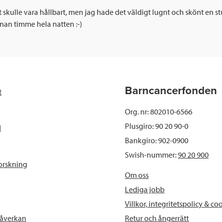
t skulle vara hållbart, men jag hade det väldigt lugnt och skönt en 
annan timme hela natten :-)
Barncancerfonden
t
Org. nr: 802010-6566
Plusgiro: 90 20 90-0
d
Bankgiro: 902-0900
Swish-nummer:
90 20 900
orskning
Om oss
Lediga jobb
Villkor, integritetspolicy & co
Retur och ångerrätt
påverkan