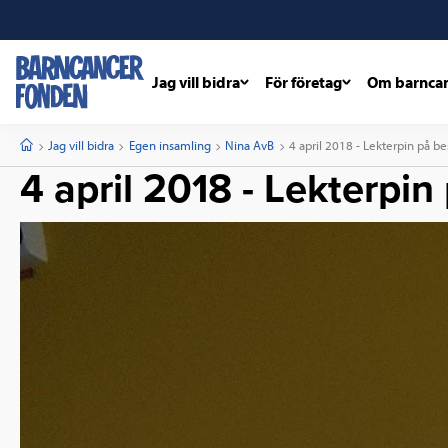
Jag vill bidra
För företag
Om barnca
barncancerfonden
startsida
Start
Jag vill bidra
Egen insamling
Nina AvB
Current:
4 april 2018 - Lekterpin på b
4 april 2018 - Lekterpin