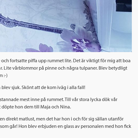
h fortsatte piffa upp rummet lite. Det är viktigt för mig att boa
år. Lite vårblommor på pinne och några tulpaner. Blev betydligt
m :-)
lev sjuk. Skönt att de kom iväg i alla fall!
 stannade mest inne på rummet. Till vår stora lycka dök vår
lt döpte hon dem till Maja och Nina.
n direkt matlust, men det har hon i och för sig sällan utanför
et som går! Hon blev erbjuden en glass av personalen med hon fick