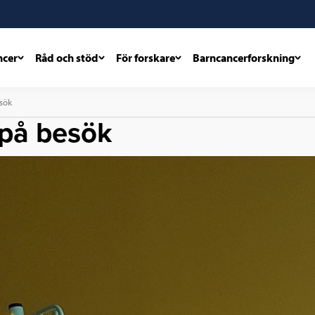
ncer
Råd och stöd
För forskare
Barncancerforskning
esök
 på besök