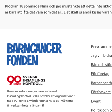
Klockan 18 somnade Nina och jag misstänkte att detta inte riktig
är bara att låta det vara som det är... Det skall ju ändå kissas var
Pressrumme
Jag vill bidra
Råd och stö
För företag
Barncancerf
Barncancerfonden granskas av Svensk
För forskare
Insamlingskontroll, vilka bevakar att organisationer
Event
med 90-konto använder minst 75 % av intäkterna
till verksamhetens ändamål.
Politik och 