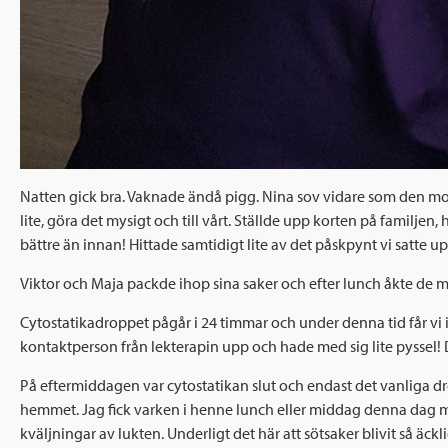
Natten gick bra. Vaknade ändå pigg. Nina sov vidare som den morg
lite, göra det mysigt och till vårt. Ställde upp korten på familj
bättre än innan! Hittade samtidigt lite av det påskpynt vi satte 
Viktor och Maja packde ihop sina saker och efter lunch åkte de mot
Cytostatikadroppet pågår i 24 timmar och under denna tid får vi i
kontaktperson från lekterapin upp och hade med sig lite pyssel! 
På eftermiddagen var cytostatikan slut och endast det vanliga drop
hemmet. Jag fick varken i henne lunch eller middag denna dag men
kväljningar av lukten. Underligt det här att sötsaker blivit så äc