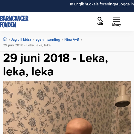
In English
Lokala föreningar
Logga in
Sök
Meny
barncancerfonden
startsida
Start
Jag vill bidra
Egen insamling
Nina AvB
Current:
29 juni 2018 - Leka, leka, leka
29 juni 2018 - Leka,
leka, leka