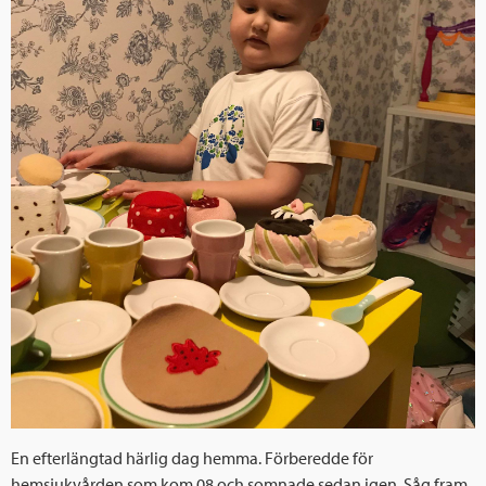
En efterlängtad härlig dag hemma. Förberedde för
hemsjukvården som kom 08 och somnade sedan igen. Såg fram