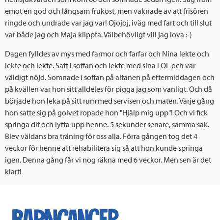
emot en god och långsam frukost, men vaknade av att frisören
ringde och undrade var jag var! Ojojoj, iväg med fart och till slut
var både jag och Maja klippta. Välbehövligt vill jag lova :-)
Dagen fylldes av mys med farmor och farfar och Nina lekte och
lekte och lekte. Satt i soffan och lekte med sina LOL och var
väldigt nöjd. Somnade i soffan på altanen på eftermiddagen och
på kvällen var hon sitt alldeles för pigga jag som vanligt. Och då
började hon leka på sitt rum med servisen och maten. Varje gång
hon satte sig på golvet ropade hon "Hjälp mig upp"! Och vi fick
springa dit och lyfta upp henne. 5 sekunder senare, samma sak.
Blev väldans bra träning för oss alla. Förra gången tog det 4
veckor för henne att rehabilitera sig så att hon kunde springa
igen. Denna gång får vi nog räkna med 6 veckor. Men sen är det
klart!