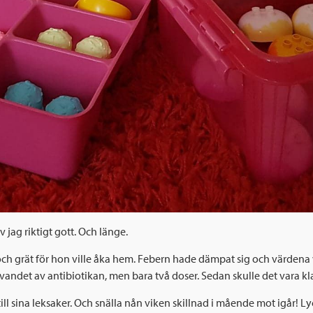
v jag riktigt gott. Och länge.
h grät för hon ville åka hem. Febern hade dämpat sig och värdena vi
andet av antibiotikan, men bara två doser. Sedan skulle det vara kla
ll sina leksaker. Och snälla nån viken skillnad i mående mot igår! L