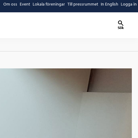
Om oss
Event
Lokala föreningar
Till pressrummet
In English
Logga in
Sök