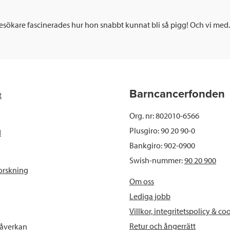
 besökare fascinerades hur hon snabbt kunnat bli så pigg! Och vi me
Barncancerfonden
t
Org. nr: 802010-6566
Plusgiro: 90 20 90-0
d
Bankgiro: 902-0900
Swish-nummer:
90 20 900
orskning
Om oss
Lediga jobb
Villkor, integritetspolicy & co
Retur och ångerrätt
påverkan