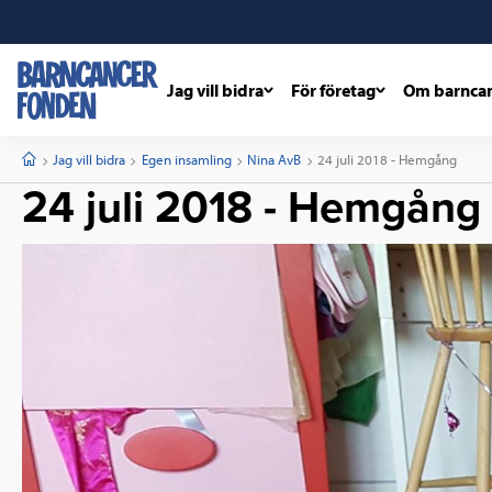
Jag vill bidra
För företag
Om barnca
barncancerfonden
startsida
Start
Jag vill bidra
Egen insamling
Nina AvB
Current:
24 juli 2018 - Hemgång
24 juli 2018 - Hemgång