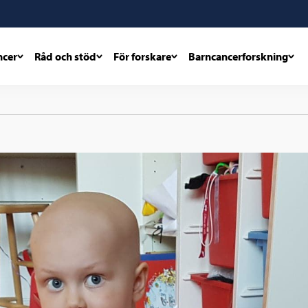
ncer
Råd och stöd
För forskare
Barncancerforskning