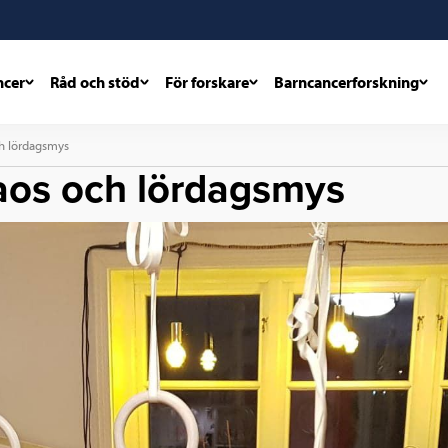
ncer
Råd och stöd
För forskare
Barncancerforskning
ch lördagsmys
aos och lördagsmys