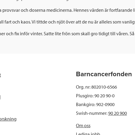
 provsvar och doserna medicinerna. Hennes värden är fortfarande lite
l fart och kaos. Vi tittde och njöt över att de nu är alleles som vanli
fix inför vinter. Satte lite frön som skall gro tidigt till våren. Så
Barncancerfonden
t
Org. nr: 802010-6566
Plusgiro: 90 20 90-0
d
Bankgiro: 902-0900
Swish-nummer:
90 20 900
orskning
Om oss
Lediga jobb