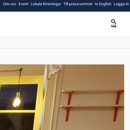
Om oss
Event
Lokala föreningar
Till pressrummet
In English
Logga in
Sök