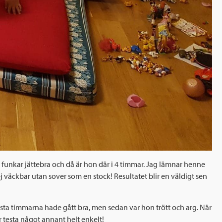
r funkar jättebra och då är hon där i 4 timmar. Jag lämnar henne
j väckbar utan sover som en stock! Resultatet blir en väldigt sen
sta timmarna hade gått bra, men sedan var hon trött och arg. När
år testa något annant helt enkelt!