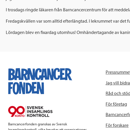
I trosdags ringde läkaren från Barncancercentrum för att meddela
Fredagskvällen var som alltid efterlängtad. I lekrummet var det ful
Lördagen blev en fixardag utomhus! Omhändertagande av kaniner och 
Pressrumme
Jag vill bidra
Råd och stö
För företag
Barncancerf
Barncancerfonden granskas av Svensk
För forskare
Insamlingskontroll, vilka bevakar att organisationer