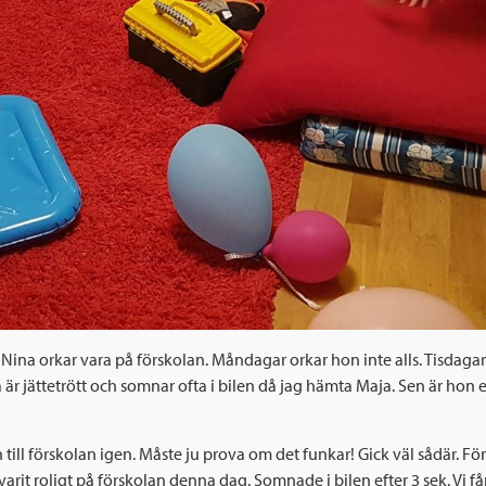
r Nina orkar vara på förskolan. Måndagar orkar hon inte alls. Tisdaga
 är jättetrött och somnar ofta i bilen då jag hämta Maja. Sen är hon e
l förskolan igen. Måste ju prova om det funkar! Gick väl sådär. För
varit roligt på förskolan denna dag. Somnade i bilen efter 3 sek. Vi f