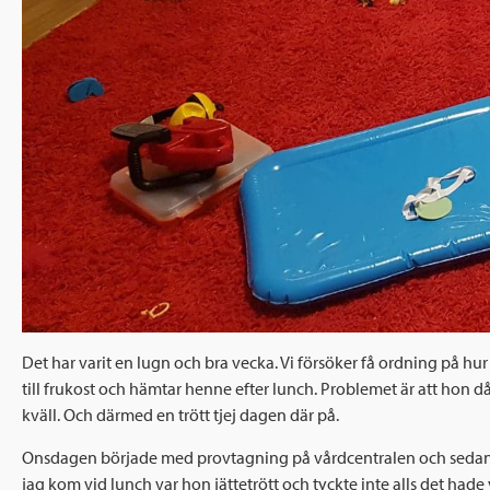
Det har varit en lugn och bra vecka. Vi försöker få ordning på hu
till frukost och hämtar henne efter lunch. Problemet är att hon då
kväll. Och därmed en trött tjej dagen där på.
Onsdagen började med provtagning på vårdcentralen och sedan til
jag kom vid lunch var hon jättetrött och tyckte inte alls det hade 