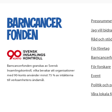
Pressrumme
Jag vill bidra
Råd och stö
För företag
Barncancerf
Barncancerfonden granskas av Svensk
För forskare
Insamlingskontroll, vilka bevakar att organisationer
Event
med 90-konto använder minst 75 % av intäkterna
till verksamhetens ändamål.
Politik och 
Våra lokala 