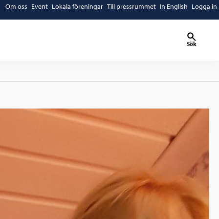
Om oss
Event
Lokala föreningar
Till pressrummet
In English
Logga in
Sök