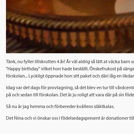
Tänk, nu fyller lillskrutten 4 år! Är väl aldrig så lätt at väcka 
"Happy birthday" vilket hon hade beställt. Önskefrukost på sänge
förskolan... Lyckligt öppnade hon sitt paket och däri låg en likda
Idag var det dags för provtagning, så det blev en tur till vårdce
på och sedan till förskolan. Det är ju roligt att vara där på sin föd
Så nu är jag hemma och förbereder kvällens släktkalas.
Det Nina och vi önskar oss i födelsedagspresent är donationer ti