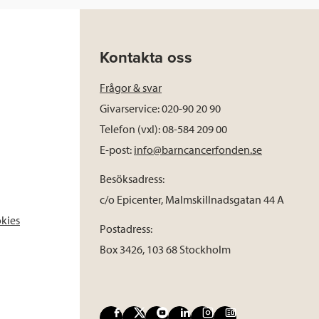
Kontakta oss
Frågor & svar
Givarservice: 020-90 20 90
Telefon (vxl): 08-584 209 00
E-post:
info@barncancerfonden.se
Besöksadress:
c/o Epicenter, Malmskillnadsgatan 44 A
okies
Postadress:
Box 3426, 103 68 Stockholm
F
X
Y
L
I
B