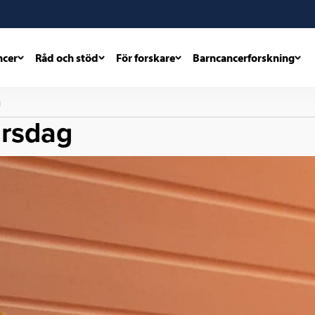
ncer
Råd och stöd
För forskare
Barncancerforskning
g
årsdag