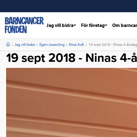
Jag vill bidra
För företag
Om barnca
barncancerfonden
startsida
Start
Jag vill bidra
Egen insamling
Nina AvB
Current:
19 sept 2018 - Ninas 4-årsda
19 sept 2018 - Ninas 4-