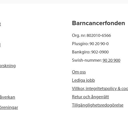
Barncancerfonden
t
Org. nr: 802010-6566
Plusgiro: 90 20 90-0
d
Bankgiro: 902-0900
Swish-nummer:
90 20 900
orskning
Om oss
Lediga jobb
Villkor, integritetspolicy & co
Retur och ångerrätt
påverkan
Tillgänglighetsredogörelse
föreningar