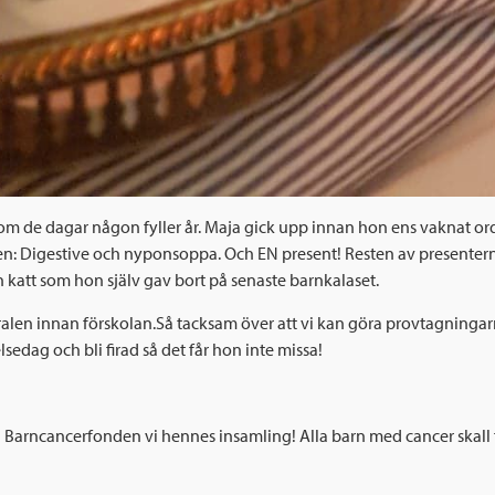
barn som de dagar någon fyller år. Maja gick upp innan hon ens vaknat 
n: Digestive och nyponsoppa. Och EN present! Resten av presenterna 
n katt som hon själv gav bort på senaste barnkalaset.
ntralen innan förskolan.Så tacksam över att vi kan göra provtagningar
elsedag och bli firad så det får hon inte missa!
ll Barncancerfonden vi hennes insamling! Alla barn med cancer skall