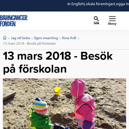
In English
Lokala föreningar
Logga in
Sök
Meny
barncancerfonden
startsida
Start
Jag vill bidra
Egen insamling
Nina AvB
Current:
13 mars 2018 - Besök på förskolan
13 mars 2018 - Besök
på förskolan