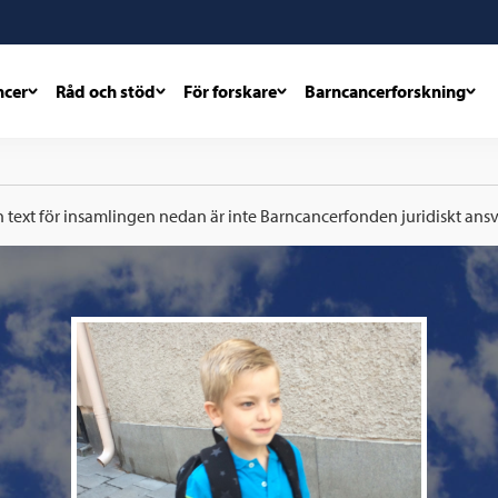
ncer
Råd och stöd
För forskare
Barncancerforskning
h text för insamlingen nedan är inte Barncancerfonden juridiskt ansva