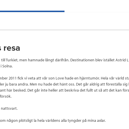
 resa
a till Turkiet, men hamnade långt därifrån. Destinationen blev istället Astrid
i Solna.
ber 2011 fick vi veta att vår son Love hade en hjärntumör. Hela vår värld s
er ju bara andra. Men nu hade det hänt oss. Det går aldrig att föreställa sig 
dant här besked. Det går inte heller att beskriva det fullt ut så att det kan fö
försök.
 nattsvart.
om någon plötsligt la hela världens alla tyngder på mina axlar.