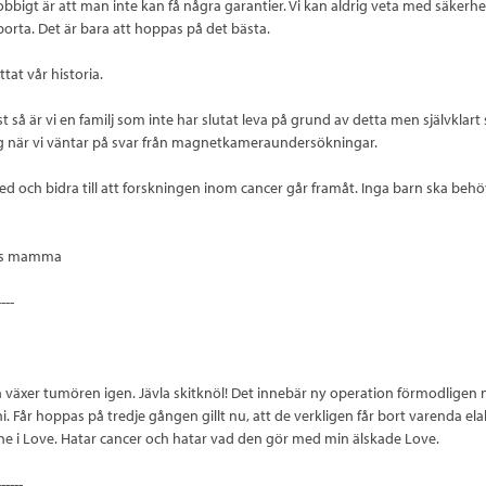
obbigt är att man inte kan få några garantier. Vi kan aldrig veta med säkerhe
orta. Det är bara att hoppas på det bästa.
ttat vår historia.
 så är vi en familj som inte har slutat leva på grund av detta men självklart 
g när vi väntar på svar från magnetkameraundersökningar.
 med och bidra till att forskningen inom cancer går framåt. Inga barn ska be
ves mamma
----
växer tumören igen. Jävla skitknöl! Det innebär ny operation förmodligen n
i. Får hoppas på tredje gången gillt nu, att de verkligen får bort varenda elak 
ne i Love. Hatar cancer och hatar vad den gör med min älskade Love.
------