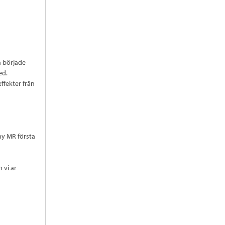
n började
ed.
ffekter från
ny MR första
 vi är