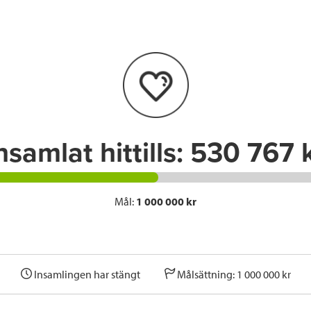
e
t
k
l
b
t
e
o
e
d
o
r
I
k
n
nsamlat hittills:
530 767 
Mål:
1 000 000 kr
Insamlingen har stängt
Målsättning: 1 000 000 kr