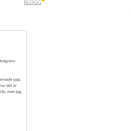
BLOGG
 Lindgrens
tannade upp.
hur det är
rstås, men jag