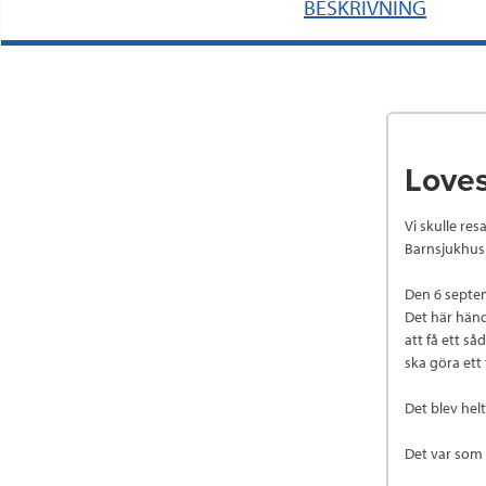
BESKRIVNING
Loves
Vi skulle res
Barnsjukhus 
Den 6 septem
Det här händ
att få ett så
ska göra ett 
Det blev helt
Det var som 