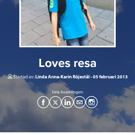
Loves resa
Startad av:
Linda Anna-Karin Röjestål
05 februari 2013
Dela insamlingen:
F
T
L
M
a
w
i
a
c
i
n
i