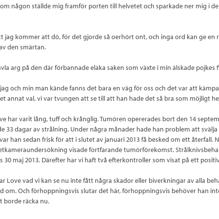
om någon ställde mig framför porten till helvetet och sparkade ner mig i d
tt jag kommer att dö, för det gjorde så oerhört ont, och inga ord kan ge en r
 av den smärtan.
jävla arg på den där förbannade elaka saken som växte i min älskade pojkes 
jag och min man kände fanns det bara en väg för oss och det var att kämpa 
et annat val, vi var tvungen att se till att han hade det så bra som möjligt he
ve har varit lång, tuff och krånglig. Tumören opererades bort den 14 septe
jde 33 dagar av strålning. Under några månader hade han problem att svälja 
r han sedan frisk för att i slutet av januari 2013 få besked om ett återfall. 
tkameraundersökning visade fortfarande tumörförekomst. Strålknivsbeha
0 maj 2013. Därefter har vi haft två efterkontroller som visat på ett positiv
ar Love vad vi kan se nu inte fått några skador eller biverkningar av alla be
d om. Och förhoppningsvis slutar det här, förhoppningsvis behöver han in
et borde räcka nu.