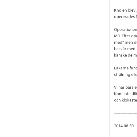
Knölen blev 
opererades f
Operationen 
MR. Efter op
med" men det
besvär med b
kanske de må
Läkarna fund
strålning el
Vi har bara e
Kom inte til
och klokaste 
------------------
2014-08-30