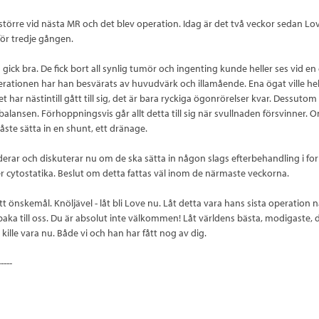
större vid nästa MR och det blev operation. Idag är det två veckor sedan Lo
ör tredje gången.
gick bra. De fick bort all synlig tumör och ingenting kunde heller ses vid en 
erationen har han besvärats av huvudvärk och illamående. Ena ögat ville helle
 har nästintill gått till sig, det är bara ryckiga ögonrörelser kvar. Dessutom
alansen. Förhoppningsvis går allt detta till sig när svullnaden försvinner. O
ste sätta in en shunt, ett dränage.
erar och diskuterar nu om de ska sätta in någon slags efterbehandling i fo
ler cytostatika. Beslut om detta fattas väl inom de närmaste veckorna.
tt önskemål. Knöljävel - låt bli Love nu. Låt detta vara hans sista operation 
lbaka till oss. Du är absolut inte välkommen! Låt världens bästa, modigaste, 
kille vara nu. Både vi och han har fått nog av dig.
-----