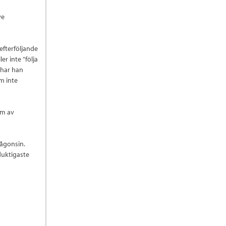
ve
efterföljande
r inte "följa
 har han
m inte
rm av
någonsin.
duktigaste