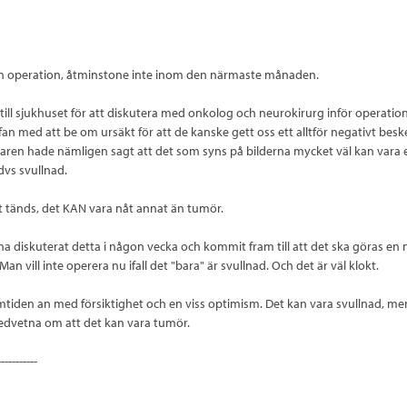
gen operation, åtminstone inte inom den närmaste månaden.
till sjukhuset för att diskutera med onkolog och neurokirurg inför operatio
an med att be om ursäkt för att de kanske gett oss ett alltför negativt besk
karen hade nämligen sagt att det som syns på bilderna mycket väl kan vara e
dvs svullnad.
 tänds, det KAN vara nåt annat än tumör.
na diskuterat detta i någon vecka och kommit fram till att det ska göras en 
. Man vill inte operera nu ifall det "bara" är svullnad. Och det är väl klokt.
amtiden an med försiktighet och en viss optimism. Det kan vara svullnad, men
edvetna om att det kan vara tumör.
-----------