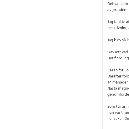
Det var som 
avgrunden.
Jag tänkte a
beskrivning
Jag blev så 
Oavsett vad 
Det finns ing
Resan för Lo
Därefter föl
14 månader va
Nästa magne
genomfördes 3
Som tur är h
han varit me
fler saker. D