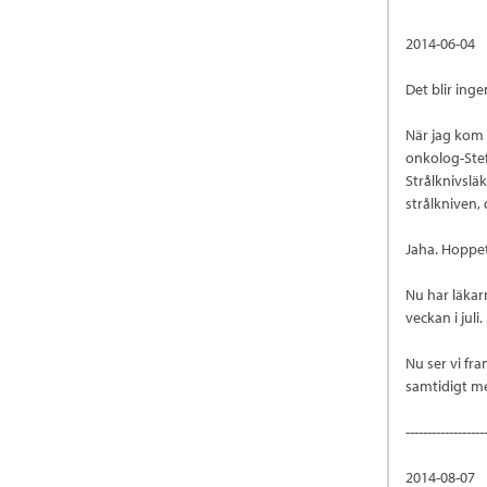
2014-06-04
Det blir in
När jag kom 
onkolog-Stef
Strålknivslä
strålkniven, 
Jaha. Hoppet
Nu har läkar
veckan i juli
Nu ser vi fr
samtidigt m
------------------
2014-08-07