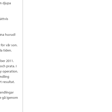
en djupa
ättvis
fina huvud!
för vår son.
la tiden.
mber 2011.
och prata. I
Ny operation.
ndling
t resultat.
handlingar
te gå igenom