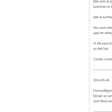
Det som är j
tumören är b
Det är kortfa
Hur som helst
upp en anin
Vi vill vara
av det här.
/Linda, Lo
------------------
2014-05-26
Förmodligen 
början av jun
som finns in
------------------