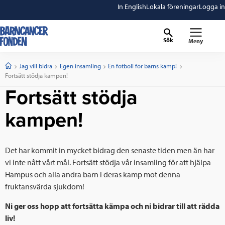
In English
Lokala föreningar
Logga in
Sök
Meny
barncancerfonden
startsida
Start
Jag vill bidra
Egen insamling
En fotboll för barns kamp!
Current:
Fortsätt stödja kampen!
Fortsätt stödja
kampen!
Det har kommit in mycket bidrag den senaste tiden men än har
vi inte nått vårt mål. Fortsätt stödja vår insamling för att hjälpa
Hampus och alla andra barn i deras kamp mot denna
fruktansvärda sjukdom!
Ni ger oss hopp att fortsätta kämpa och ni bidrar till att rädda
liv!