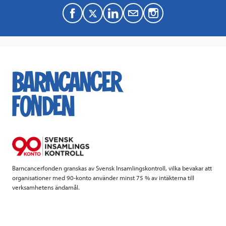
F
T
L
M
a
w
i
a
c
i
n
i
e
t
k
l
b
t
e
o
e
d
o
r
I
k
n
Barncancerfonden granskas av Svensk Insamlingskontroll, vilka bevakar att
organisationer med 90-konto använder minst 75 % av intäkterna till
verksamhetens ändamål.