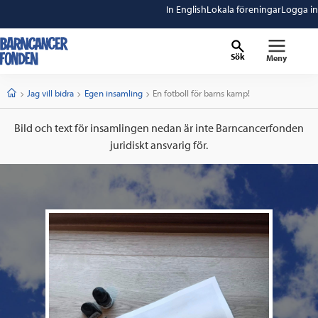
In English
Lokala föreningar
Logga in
Sök
Meny
barncancerfonden
startsida
Start
Jag vill bidra
Egen insamling
Current:
En fotboll för barns kamp!
Bild och text för insamlingen nedan är inte Barncancerfonden
juridiskt ansvarig för.