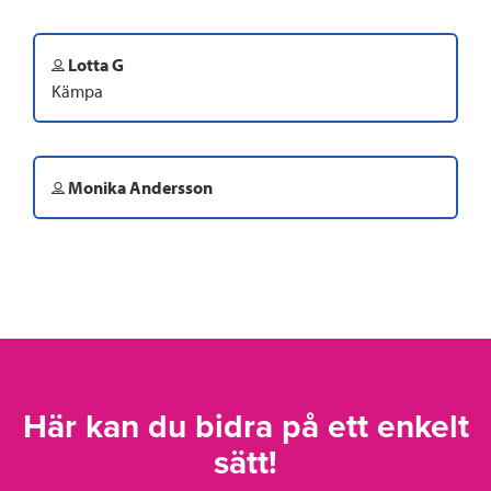
Lotta G
Kämpa
Monika Andersson
Här kan du bidra på ett enkelt
sätt!