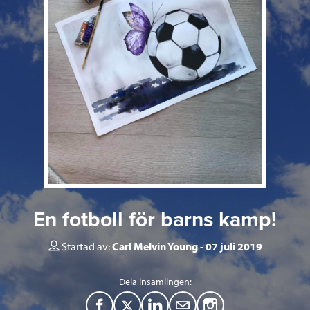
En fotboll för barns kamp!
Startad av:
Carl Melvin Young
07 juli 2019
Dela insamlingen:
F
T
L
M