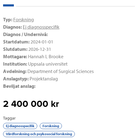
Typ:
Forskning
Diagnos:
Ej diagnosspecifik
Diagnos / Undernivå:
Startdatum:
2024-01-01
Slutdatum:
2026-12-31
Mottagare:
Hannah L Brooke
Institution:
Uppsala universitet
Avdelning:
Department of Surgical Sciences
Anslagstyp:
Projektanslag
Beviljat anslag:
2 400 000
kr
Taggar
Ej diagnosspecifik
Forskning
Vårdforskning och psykosocial forskning