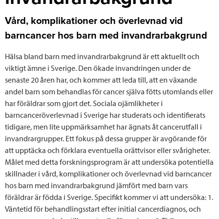
Vård, komplikationer och överlevnad vid
barncancer hos barn med invandrarbakgrund
Hälsa bland barn med invandrarbakgrund är ett aktuellt och
viktigt ämne i Sverige. Den ökade invandringen under de
senaste 20 åren har, och kommer att leda till, att en växande
andel barn som behandlas för cancer själva fötts utomlands eller
har föräldrar som gjort det. Sociala ojämlikheter i
barncanceröverlevnad i Sverige har studerats och identifierats
tidigare, men lite uppmärksamhet har ägnats åt cancerutfall i
invandrargrupper. Ett fokus på dessa grupper är avgörande för
att upptäcka och förklara eventuella orättvisor eller svårigheter.
Målet med detta forskningsprogram är att undersöka potentiella
skillnader i vård, komplikationer och överlevnad vid barncancer
hos barn med invandrarbakgrund jämfört med barn vars
föräldrar är födda i Sverige. Specifikt kommer vi att undersöka: 1.
Väntetid för behandlingsstart efter initial cancerdiagnos, och