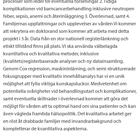
processer som leder till eventuella förseningar 2. Tidiga
komplikationer vid barncancerbehandling inklusive neutropen
feber, sepsis, anemi och återinläggning 3. Överlevnad, samt 4.
Familjernas uppfattningar och upplevelser av vården Vi kommer
att rekrytera en doktorand som kommer att arbeta med detta
projekt i 3 år. Data från en stor nationell registerlänkning och
etiskt tillstånd finns på plats. Vi ska använda välbelagda
kvantitativa och kvalitativa metoder, inklusive
(kvalitets)registerbaserade analyser och ny datainsamling.
Genom Cox regression, maskininlärning, och semi-strukturerade
fokusgrupper med kvalitativ innehållsanalys har vi en unik
möjlighet att fylla viktiga kunskapsluckor. Medvetenhet om
potentiella svårigheter vid behandlingsstart och komplikationer,
samt eventuella skillnader i överlevnad kommer att göra det
möjligt för vården att ta optimal hand om sina patienter och kan
även vägleda framtida hälsopolitik. Det kvalitativa arbetet ger
en röst åt drabbade familjer med invandrarbakgrund och
kompletterar de kvantitativa aspekterna.