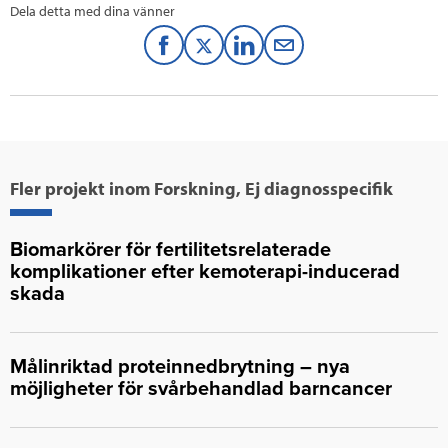
Dela detta med dina vänner
F
T
L
M
a
w
i
a
c
i
n
i
e
t
k
l
Fler projekt inom Forskning, Ej diagnosspecifik
b
t
e
o
e
d
Biomarkörer för fertilitetsrelaterade
komplikationer efter kemoterapi-inducerad
o
r
I
skada
k
n
Målinriktad proteinnedbrytning – nya
möjligheter för svårbehandlad barncancer