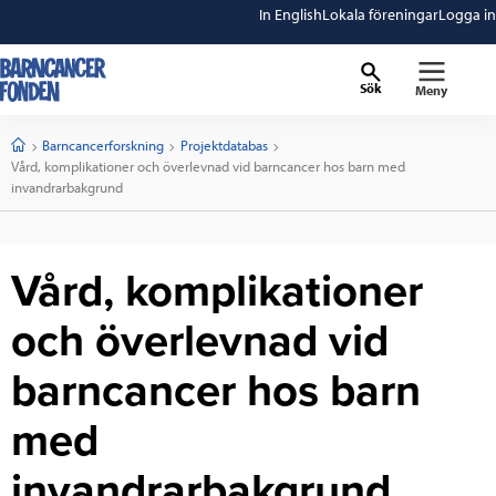
In English
Lokala föreningar
Logga in
Sök
Meny
barncancerfonden
startsida
Start
Barncancerforskning
Projektdatabas
Current:
Vård, komplikationer och överlevnad vid barncancer hos barn med
invandrarbakgrund
Vård, komplikationer
och överlevnad vid
barncancer hos barn
med
invandrarbakgrund