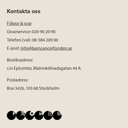
Kontakta oss
Frågor & svar
Givarservice: 020-90 20 90
Telefon (vxl): 08-584 209 00
E-post:
info@barncancerfonden.se
Besöksadress:
c/o Epicenter, Malmskillnadsgatan 44 A
Postadress:
Box 3426, 103 68 Stockholm
F
X
Y
L
I
B
a
o
i
n
l