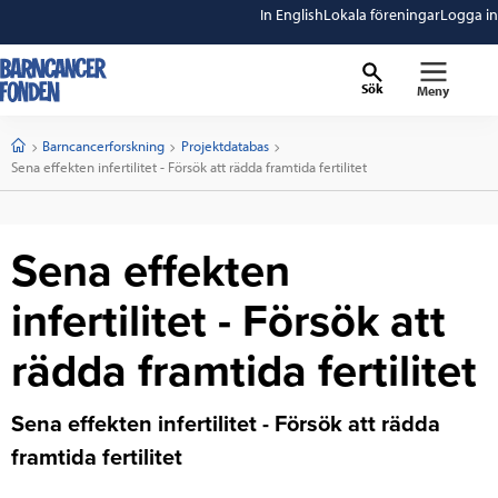
In English
Lokala föreningar
Logga in
Sök
Meny
barncancerfonden
startsida
Start
Barncancerforskning
Projektdatabas
Current:
Sena effekten infertilitet - Försök att rädda framtida fertilitet
Sena effekten
infertilitet - Försök att
rädda framtida fertilitet
Sena effekten infertilitet - Försök att rädda
framtida fertilitet