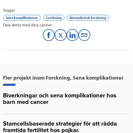
Taggar
Sena komplikationer
Forskning
Biomedicinsk forskning
Dela detta med dina vänner
F
T
L
M
a
w
i
a
c
i
n
i
e
t
k
l
Fler projekt inom Forskning, Sena komplikationer
b
t
e
o
e
d
Biverkningar och sena komplikationer hos
barn med cancer
o
r
I
k
n
Stamcellsbaserade strategier för att rädda
framtida fertilitet hos pojkar.