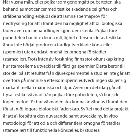
När vuxna män, eller pojkar som genomgått puberteten, ska
behandlas mot cancer med testikelskadande cellgifter och
strålbehandling erbjuds de att lämna spermaprov för
nedfrysning för att i framtiden ha möjlighet att bli biologiska
fäder även om behandlingen gjort dem sterila. Pojkar före
puberteten har inte denna möjlighet eftersom deras testiklar
ännu inte börjat producera färdigutvecklade könsceller
(spermier) utan endast innehåller omogna förstadier
(stamceller). Trots intensiv forskning finns stor okunskap kring
hur stamcellerna utvecklas till färdiga spermier. Detta beror till
stor del på att resultat från djurexperimentella studier inte går att
överföra på människa eftersom spermieutvecklingen skiljer sig
markant mellan människa och djur. Även om det idag går att
frysa testikelvävnad från pojkar före puberteten, så finns det
ingen metod för hur vävnaden ska kunna användas i framtiden
för att möjliggöra biologiskt faderskap. Syftet med detta projekt
är att a) förbättra den nuvarande, samt utveckla ny, in vitro
metodologi för att odla och differentiera omogna förstadier
(stamceller) till funktionella könsceller. b) studera