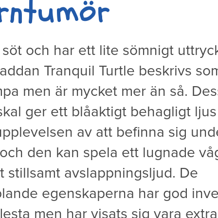
ärntumör
söt och har ett lite sömnigt uttryc
addan Tranquil Turtle beskrivs so
mpa men är mycket mer än så. Des
kal ger ett blåaktigt behagligt lju
upplevelsen av att befinna sig und
 och den kan spela ett lugnade vå
tt stillsamt avslappningsljud. De
lande egenskaperna har god inv
lesta men har visats sig vara extra