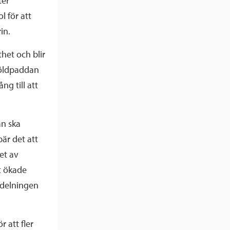
ter
l för att
in.
het och blir
sköldpaddan
ng till att
an ska
bär det att
et av
t ökade
vdelningen
 att fler