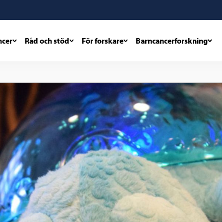
ncer
Råd och stöd
För forskare
Barncancerforskning