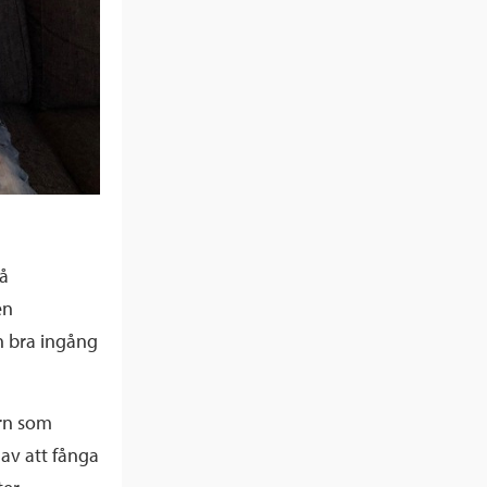
på
en
n bra ingång
arn som
 av att fånga