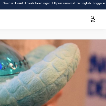
Om oss
Event
Lokala föreningar
Till pressrummet
In English
Logga in
Sök