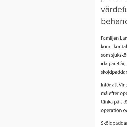
värdef
behand
Familjen La
kom i kontak
som sjukskö
idag är 4 år
sköldpaddan
Inför att Vi
må efter ope
tänka på skö
operation o
Sköldpaddan