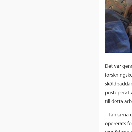
Det var gen
forskningsk
sköldpaddan 
postoperati
till detta ar
– Tankarna o
opererats fö