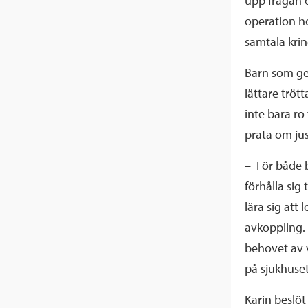
upp frågan o
operation ho
samtala krin
Barn som ge
lättare tröt
inte bara ro 
prata om jus
– För både b
förhålla sig
lära sig att
avkoppling. 
behovet av 
på sjukhuset,
Karin beslöt