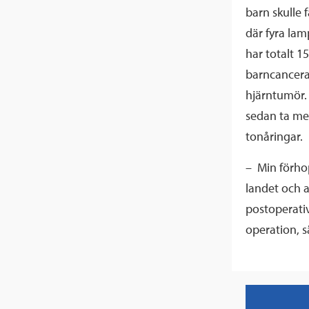
barn skulle 
där fyra lam
har totalt 1
barncancerav
hjärntumör.
sedan ta me
tonåringar.
– Min förhop
landet och at
postoperativ
operation, s