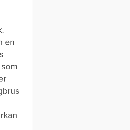
k.
m en
s
s som
er
gbrus
erkan