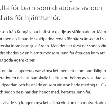
ulla för barn som drabbats av och
lats för hjärntumör.
rsson från Kungälv har haft stor glädje av sköldpaddan. Ma
t med en liknande sköldpadda redan för några år sedan i sit
terska inom barnsjukvården. Men det var först när sonen Vi
, drabbades av en hjärntumör som Jennifer återigen kom att
s goda egenskaper.
nston skulle opereras var vi mycket medvetna om hur dåligt h
rationen och att han skulle ha ett stort behov av vila. Jag k
ldpaddan och beställde en som Vinston hade med sig till CIV
ch sedan dess har den hängt med, berättar Jennifer.
 visade sig fungera mycket väl på Vinston och motverkade 