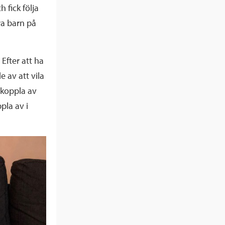
 fick följa
ra barn på
Efter att ha
 av att vila
t koppla av
pla av i