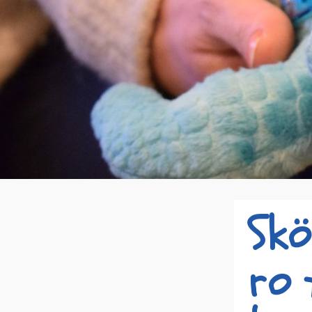
Skö
ro 