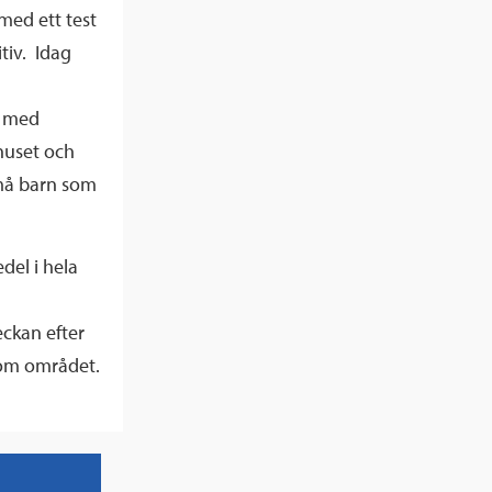
med ett test
tiv. Idag
n med
huset och
små barn som
del i hela
eckan efter
nom området.