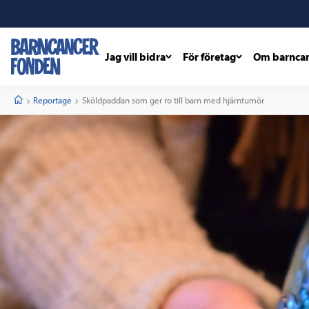
Jag vill bidra
För företag
Om barnca
barncancerfonden
startsida
Start
Reportage
Current:
Sköldpaddan som ger ro till barn med hjärntumör