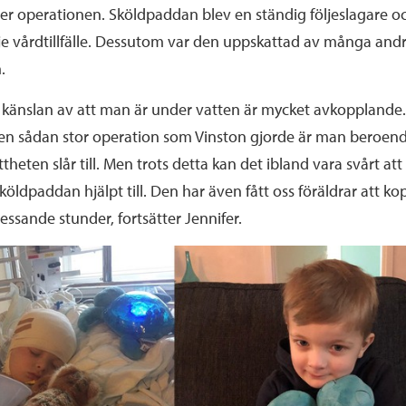
er operationen. Sköldpaddan blev en ständig följeslagare och
je vårdtillfälle. Dessutom var den uppskattad av många and
.
 känslan av att man är under vatten är mycket avkopplande. 
n sådan stor operation som Vinston gjorde är man beroende
ttheten slår till. Men trots detta kan det ibland vara svårt at
köldpaddan hjälpt till. Den har även fått oss föräldrar att kop
essande stunder, fortsätter Jennifer.