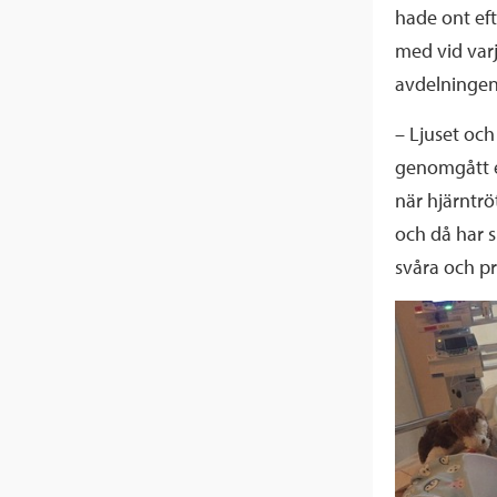
hade ont eft
med vid var
avdelningen
– Ljuset och
genomgått e
när hjärntrö
och då har s
svåra och pr