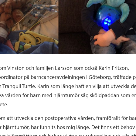
om Vinston och familjen Larsson som också Karin Fritzon,
oordinator på barncanceravdelningen i Göteborg, träffade 
Tranquil Turtle. Karin som länge haft en vilja att utveckla d
va vården för barn med hjärntumör såg sköldpaddan som e
bete.
m att utveckla den postoperativa vården, framförallt för b
r hjärntumör, har funnits hos mig länge. Det finns ett behov