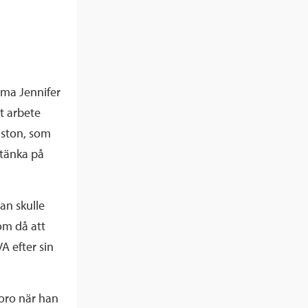
mma Jennifer
t arbete
nston, som
 tänka på
an skulle
om då att
A efter sin
oro när han