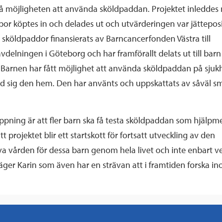
få möjligheten att använda sköldpaddan. Projektet inleddes 
por köptes in och delades ut och utvärderingen var jätteposi
5 sköldpaddor finansierats av Barncancerfonden Västra till
delningen i Göteborg och har framförallt delats ut till bar
 Barnen har fått möjlighet att använda sköldpaddan på sjuk
d sig den hem. Den har använts och uppskattats av såväl 
pning är att fler barn ska få testa sköldpaddan som hjälpme
t projektet blir ett startskott för fortsatt utveckling av den
a vården för dessa barn genom hela livet och inte enbart v
äger Karin som även har en strävan att i framtiden forska i