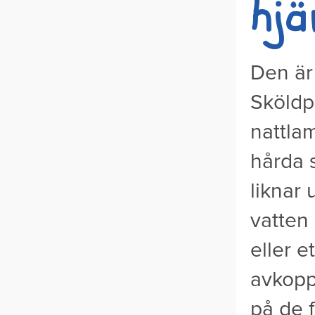
hj
Den är 
Sköldp
nattla
hårda s
liknar 
vatten
eller e
avkopp
på de f