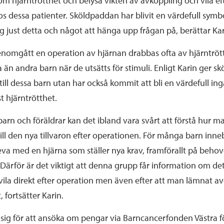
m hjärntrötthet och belysa vikten av avkoppling och vila ef
s dessa patienter. Sköldpaddan har blivit en värdefull symbo
g just detta och något att hänga upp frågan på, berättar Kar
nomgått en operation av hjärnan drabbas ofta av hjärntrött
ta än andra barn när de utsätts för stimuli. Enligt Karin ger 
till dessa barn utan har också kommit att bli en värdefull ingå
t hjärntrötthet.
arn och föräldrar kan det ibland vara svårt att förstå hur m
 till den nya tillvaron efter operationen. För många barn inne
 leva med en hjärna som ställer nya krav, framförallt på behov
Därför är det viktigt att denna grupp får information om de
vila direkt efter operation men även efter att man lämnat a
 fortsätter Karin.
 sig för att ansöka om pengar via Barncancerfonden Västra för