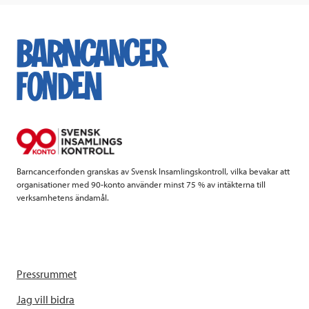
e
t
k
l
b
t
e
o
e
d
o
r
I
k
n
Barncancerfonden granskas av Svensk Insamlingskontroll, vilka bevakar att
organisationer med 90-konto använder minst 75 % av intäkterna till
verksamhetens ändamål.
Pressrummet
Jag vill bidra