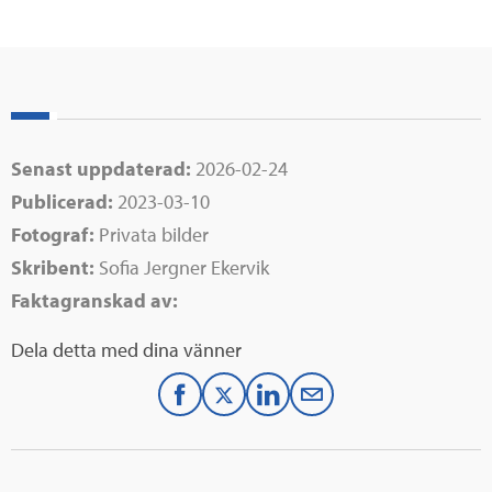
Senast uppdaterad:
2026-02-24
Publicerad:
2023-03-10
Fotograf:
Privata bilder
Skribent:
Sofia Jergner Ekervik
Faktagranskad av:
Dela detta med dina vänner
F
T
L
M
a
w
i
a
c
i
n
i