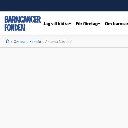
Jag vill bidra
För företag
Om barnca
barncancerfonden
startsida
Start
Om oss
Kontakt
Current:
Amanda Näslund