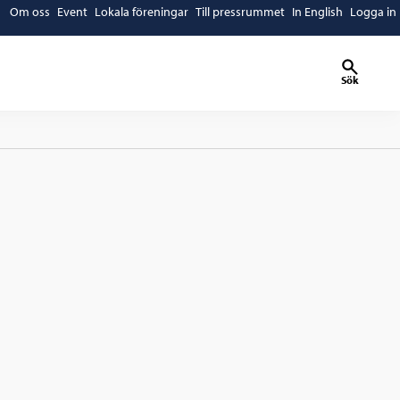
Om oss
Event
Lokala föreningar
Till pressrummet
In English
Logga in
Sök