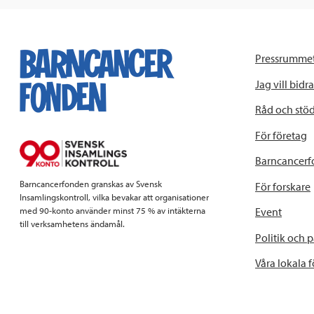
Pressrumme
Jag vill bidra
Råd och stö
För företag
Barncancerf
Barncancerfonden granskas av Svensk
För forskare
Insamlingskontroll, vilka bevakar att organisationer
Event
med 90-konto använder minst 75 % av intäkterna
till verksamhetens ändamål.
Politik och 
Våra lokala 