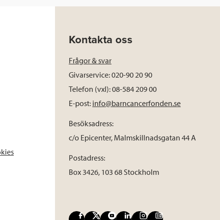
Kontakta oss
Frågor & svar
Givarservice: 020-90 20 90
Telefon (vxl): 08-584 209 00
E-post:
info@barncancerfonden.se
Besöksadress:
c/o Epicenter, Malmskillnadsgatan 44 A
okies
Postadress:
Box 3426, 103 68 Stockholm
F
X
Y
L
I
B