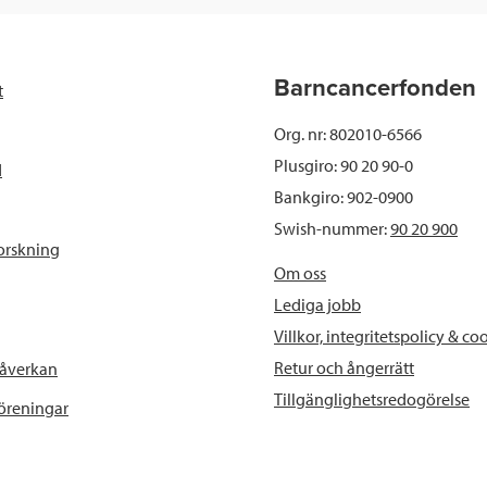
Barncancerfonden
t
Org. nr: 802010-6566
Plusgiro: 90 20 90-0
d
Bankgiro: 902-0900
Swish-nummer:
90 20 900
orskning
Om oss
Lediga jobb
Villkor, integritetspolicy & co
Retur och ångerrätt
påverkan
Tillgänglighetsredogörelse
föreningar