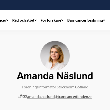
ncer
Råd och stöd
För forskare
Barncancerforskning
Blogginlägg
Amanda
Näslund
från
Föreningsinformatör Stockholm Gotland
amanda.naslund@barncancerfonden.se