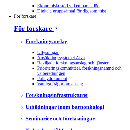
Ekonomiskt stöd vid ett barns död
Digitala gruppsamtal för dig som mist
För forskare
För forskare
Forskningsanslag
Utlysningar
Ansökningssystemet Alva
Beviljade forskningsanslag och tjänster
Prioriteringskommittéer, forskningsnämnd och
valberedningen
Policydokument
Vanliga frågor om anslag
Forskningsinfrastrukturer
Utbildningar inom barnonkologi
Seminarier och föreläsningar