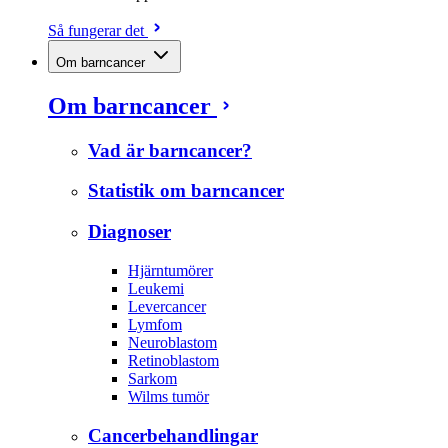
Så fungerar det
Om barncancer
Om barncancer
Vad är barncancer?
Statistik om barncancer
Diagnoser
Hjärntumörer
Leukemi
Levercancer
Lymfom
Neuroblastom
Retinoblastom
Sarkom
Wilms tumör
Cancerbehandlingar