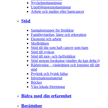
Nyckelmottagningar
Uppföljningsmottagningar
Arbete och studier efter barncancer
Stöd
Samtalsgrupper för föräldrar
Familjevistelser, läger och rekreation
Ekonomi och arbete
Skolhjälpen
Stöd till dig som haft cancer som barn
Stöd till syskon
Stöd till mor- och farföräldrar
Stöd genom forskning (studier du kan delta i)
Rådgivning – vägledning och lotsning till rätt
stöd
Psykisk och fysisk hälsa
Informationsmaterial
Böcker
Våra lokala föreningar
Bidra med din erfarenhet
Berättelser