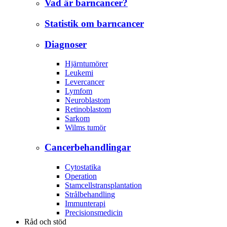
Vad är barncancer?
Statistik om barncancer
Diagnoser
Hjärntumörer
Leukemi
Levercancer
Lymfom
Neuroblastom
Retinoblastom
Sarkom
Wilms tumör
Cancerbehandlingar
Cytostatika
Operation
Stamcellstransplantation
Strålbehandling
Immunterapi
Precisionsmedicin
Råd och stöd