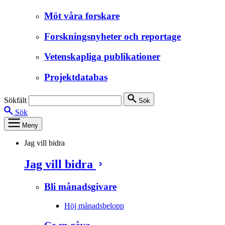
Möt våra forskare
Forskningsnyheter och reportage
Vetenskapliga publikationer
Projektdatabas
Sökfält
Sök
Sök
Meny
Jag vill bidra
Jag vill bidra
Bli månadsgivare
Höj månadsbelopp