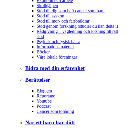
Ekonomi och arbete
Skolhjälpen
Stöd till dig som haft cancer som barn
Stöd till syskon
Stöd till mor- och farföräldrar
Stöd genom forskning (studier du kan delta i)
Rådgivning – vägledning och lotsning till rätt
stöd
Psykisk och fysisk hälsa
Informationsmaterial
Böcker
Våra lokala föreningar
Bidra med din erfarenhet
Berättelser
Bloggen
Reportage
Youtube
Podcast
Cancer som tonåring
När ett barn har dött