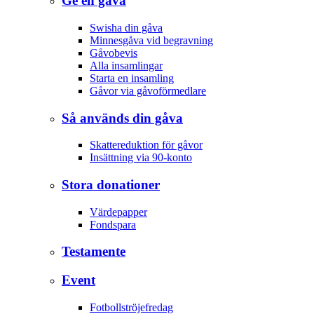
Ge en gåva
Swisha din gåva
Minnesgåva vid begravning
Gåvobevis
Alla insamlingar
Starta en insamling
Gåvor via gåvoförmedlare
Så används din gåva
Skattereduktion för gåvor
Insättning via 90-konto
Stora donationer
Värdepapper
Fondspara
Testamente
Event
Fotbollströjefredag