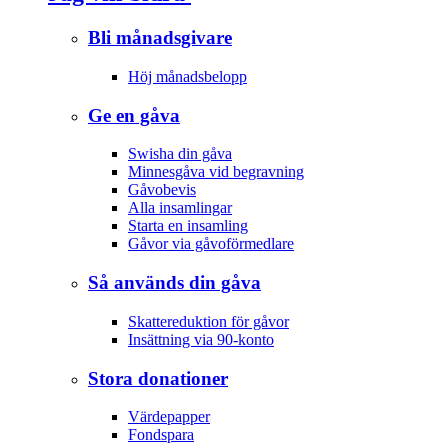
Bli månadsgivare
Höj månadsbelopp
Ge en gåva
Swisha din gåva
Minnesgåva vid begravning
Gåvobevis
Alla insamlingar
Starta en insamling
Gåvor via gåvoförmedlare
Så används din gåva
Skattereduktion för gåvor
Insättning via 90-konto
Stora donationer
Värdepapper
Fondspara