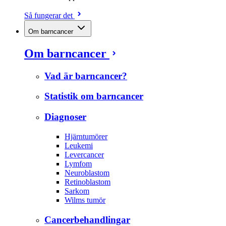
Så fungerar det
Om barncancer
Om barncancer
Vad är barncancer?
Statistik om barncancer
Diagnoser
Hjärntumörer
Leukemi
Levercancer
Lymfom
Neuroblastom
Retinoblastom
Sarkom
Wilms tumör
Cancerbehandlingar