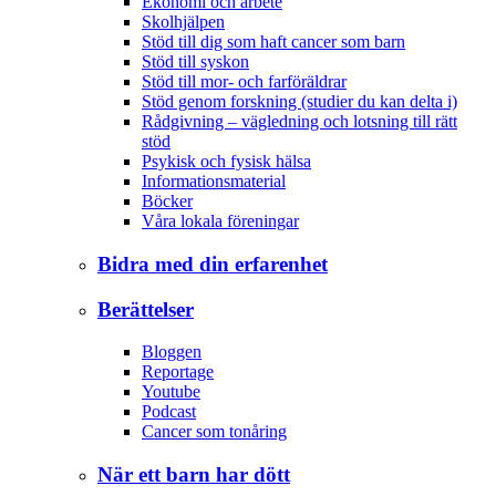
Ekonomi och arbete
Skolhjälpen
Stöd till dig som haft cancer som barn
Stöd till syskon
Stöd till mor- och farföräldrar
Stöd genom forskning (studier du kan delta i)
Rådgivning – vägledning och lotsning till rätt
stöd
Psykisk och fysisk hälsa
Informationsmaterial
Böcker
Våra lokala föreningar
Bidra med din erfarenhet
Berättelser
Bloggen
Reportage
Youtube
Podcast
Cancer som tonåring
När ett barn har dött