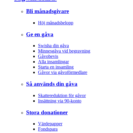
Bli månadsgivare
Höj månadsbelopp
Ge en gåva
Swisha din gåva
Minnesgåva vid begravning
Gåvobevis
Alla insamlingar
Starta en insamling
Gåvor via gåvoförmedlare
Så används din gåva
Skattereduktion för gåvor
Insättning via 90-konto
Stora donationer
Värdepapper
Fondspara