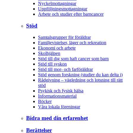
Nyckelmottagningar
Uppföljningsmottagningar
Arbete och studier efter barncancer
Stöd
Samtalsgrupper för föräldrar
Familjevistelser, läger och rekreation
Ekonomi och arbete
Skolhjälpen
Stöd till dig som haft cancer som barn
Stöd till syskon
Stöd till mor- och farföräldrar
Stöd genom forskning (studier du kan delta i)
Rådgivning – vägledning och lotsning till rätt
stöd
Psykisk och fysisk hälsa
Informationsmaterial
Böcker
Våra lokala föreningar
Bidra med din erfarenhet
Berättelser