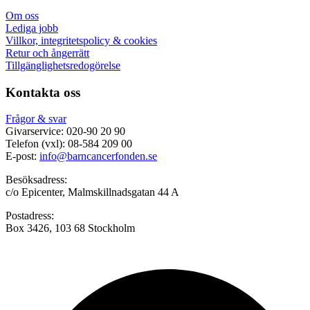
Om oss
Lediga jobb
Villkor, integritetspolicy & cookies
Retur och ångerrätt
Tillgänglighetsredogörelse
Kontakta oss
Frågor & svar
Givarservice: 020-90 20 90
Telefon (vxl): 08-584 209 00
E-post:
info@barncancerfonden.se
Besöksadress:
c/o Epicenter, Malmskillnadsgatan 44 A
Postadress:
Box 3426, 103 68 Stockholm