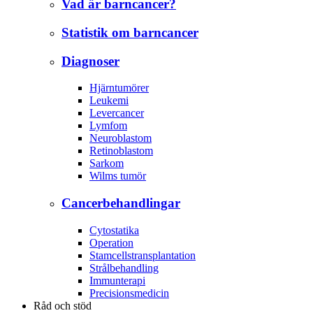
Vad är barncancer?
Statistik om barncancer
Diagnoser
Hjärntumörer
Leukemi
Levercancer
Lymfom
Neuroblastom
Retinoblastom
Sarkom
Wilms tumör
Cancerbehandlingar
Cytostatika
Operation
Stamcellstransplantation
Strålbehandling
Immunterapi
Precisionsmedicin
Råd och stöd