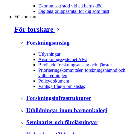
Ekonomiskt stöd vid ett barns död
Digitala gruppsamtal för dig som mist
För forskare
För forskare
Forskningsanslag
Utlysningar
Ansökningssystemet Alva
Beviljade forskningsanslag och tjänster
Prioriteringskommittéer, forskningsnämnd och
valberedningen
Policydokument
Vanliga frågor om anslag
Forskningsinfrastrukturer
Utbildningar inom barnonkologi
Seminarier och föreläsningar