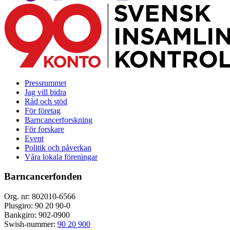
Pressrummet
Jag vill bidra
Råd och stöd
För företag
Barncancerforskning
För forskare
Event
Politik och påverkan
Våra lokala föreningar
Barncancerfonden
Org. nr: 802010-6566
Plusgiro: 90 20 90-0
Bankgiro: 902-0900
Swish-nummer:
90 20 900