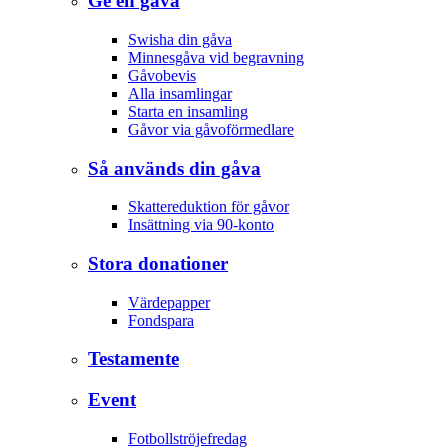
Ge en gåva
Swisha din gåva
Minnesgåva vid begravning
Gåvobevis
Alla insamlingar
Starta en insamling
Gåvor via gåvoförmedlare
Så används din gåva
Skattereduktion för gåvor
Insättning via 90-konto
Stora donationer
Värdepapper
Fondspara
Testamente
Event
Fotbollströjefredag