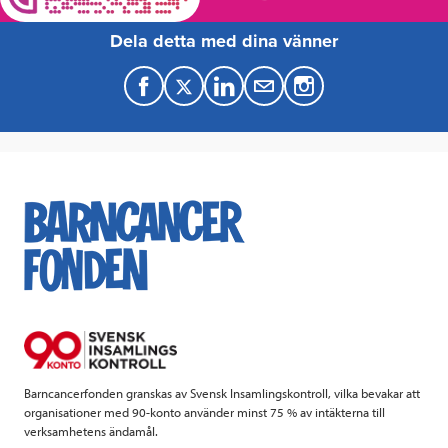
Dela detta med dina vänner
F
T
L
M
a
w
i
a
c
i
n
i
e
t
k
l
b
t
e
o
e
d
o
r
I
k
n
Barncancerfonden granskas av Svensk Insamlingskontroll, vilka bevakar att
organisationer med 90-konto använder minst 75 % av intäkterna till
verksamhetens ändamål.