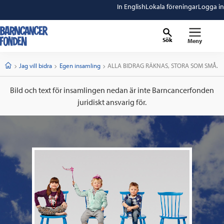
In English
Lokala föreningar
Logga in
Sök
Meny
barncancerfonden
startsida
Start
Jag vill bidra
Egen insamling
Current:
ALLA BIDRAG RÄKNAS, STORA SOM SMÅ.
Bild och text för insamlingen nedan är inte Barncancerfonden
juridiskt ansvarig för.