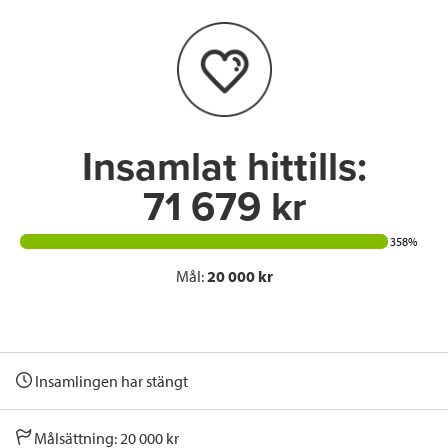
o
e
d
o
r
I
k
n
Insamlat hittills:
71 679 kr
358%
Mål:
20 000 kr
Insamlingen har stängt
Målsättning: 20 000 kr