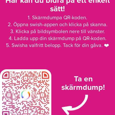
Här kan du bidra på ett enkelt
sätt!
1. Skärmdumpa QR-koden.
2. Öppna swish-appen och klicka på skanna.
3. Klicka på bildsymbolen nere till vänster.
4. Ladda upp din skärmdump på QR-koden.
5. Swisha valfritt belopp. Tack för din gåva. ❤️
Ta en
skärmdump!