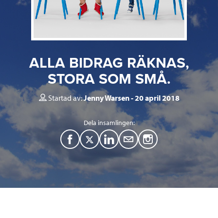
ALLA BIDRAG RÄKNAS,
STORA SOM SMÅ.
Startad av:
Jenny Warsen
20 april 2018
Dela insamlingen:
F
T
L
M
a
w
i
a
c
i
n
i
e
t
k
l
b
t
e