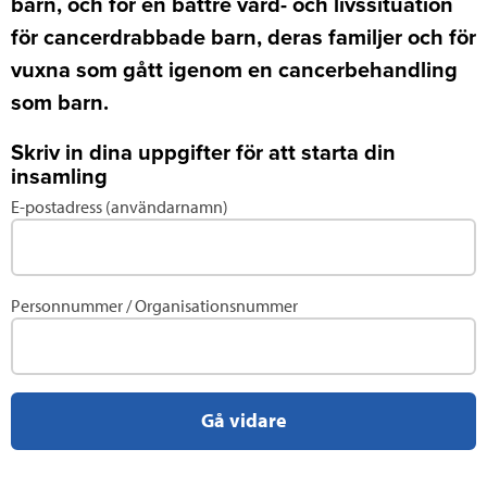
barn, och för en bättre vård- och livssituation
för cancerdrabbade barn, deras familjer och för
vuxna som gått igenom en cancerbehandling
som barn.
Skriv in dina uppgifter för att starta din
insamling
E-postadress (användarnamn)
Fyll
i
uppgifter
för
Personnummer / Organisationsnummer
ett
befintligt
konto
Gå vidare