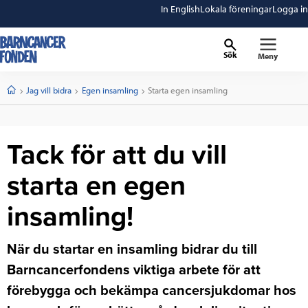
In English
Lokala föreningar
Logga in
Sök
Meny
barncancerfonden
startsida
Start
Jag vill bidra
Egen insamling
Current:
Starta egen insamling
Tack för att du vill
starta en egen
insamling!
När du startar en insamling bidrar du till
Barncancerfondens viktiga arbete för att
förebygga och bekämpa cancersjukdomar hos