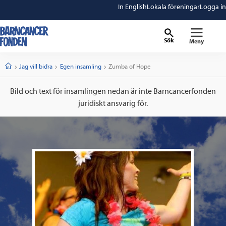
In English
Lokala föreningar
Logga in
Sök
Meny
barncancerfonden
startsida
Start
Jag vill bidra
Egen insamling
Current:
Zumba of Hope
Bild och text för insamlingen nedan är inte Barncancerfonden
juridiskt ansvarig för.