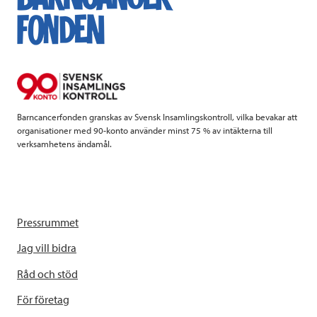
b
t
e
o
e
d
o
r
I
k
n
Barncancerfonden granskas av Svensk Insamlingskontroll, vilka bevakar att
organisationer med 90-konto använder minst 75 % av intäkterna till
verksamhetens ändamål.
Pressrummet
Jag vill bidra
Råd och stöd
För företag