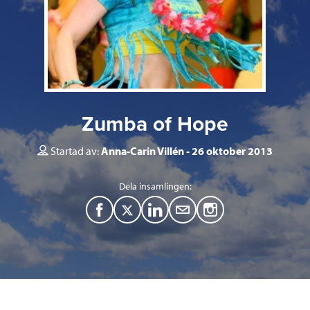
Zumba of Hope
Startad av:
Anna-Carin Villén
26 oktober 2013
Dela insamlingen:
F
T
L
M
a
w
i
a
c
i
n
i
e
t
k
l