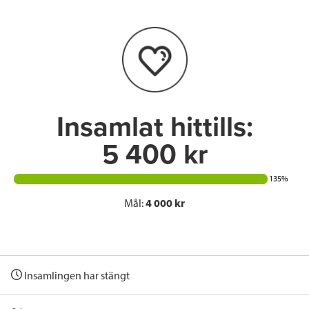
b
t
e
o
e
d
o
r
I
k
n
Insamlat hittills:
5 400 kr
135%
Mål:
4 000 kr
Insamlingen har stängt