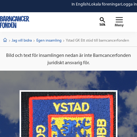
In English
Lokala föreningar
Logga in
Sök
Meny
barncancerfonden
startsida
Start
Jag vill bidra
Egen insamling
Current:
Ystad GK Ett stöd till barncancerfonden
Bild och text för insamlingen nedan är inte Barncancerfonden
juridiskt ansvarig för.