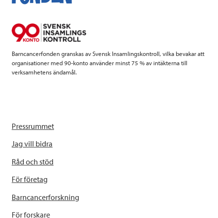
o
e
d
o
r
I
k
n
Barncancerfonden granskas av Svensk Insamlingskontroll, vilka bevakar att
organisationer med 90-konto använder minst 75 % av intäkterna till
verksamhetens ändamål.
Pressrummet
Jag vill bidra
Råd och stöd
För företag
Barncancerforskning
För forskare