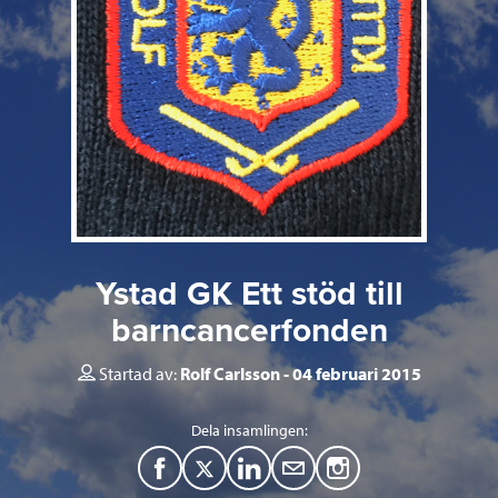
Ystad GK Ett stöd till
barncancerfonden
Startad av:
Rolf Carlsson
04 februari 2015
Dela insamlingen:
F
T
L
M