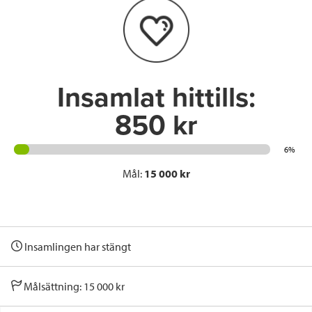
o
e
d
o
r
I
k
n
Insamlat hittills:
850 kr
6%
Mål:
15 000 kr
Insamlingen har stängt
Målsättning: 15 000 kr