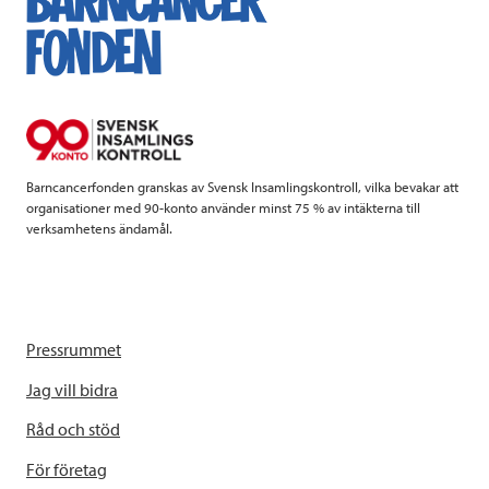
b
t
e
o
e
d
o
r
I
k
n
Barncancerfonden granskas av Svensk Insamlingskontroll, vilka bevakar att
organisationer med 90-konto använder minst 75 % av intäkterna till
verksamhetens ändamål.
Pressrummet
Jag vill bidra
Råd och stöd
För företag