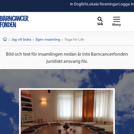
In English
Lokala föreningar
Logga in
Sök
Meny
barncancerfonden
startsida
Start
Jag vill bidra
Egen insamling
Current:
Yoga for Life
Bild och text för insamlingen nedan är inte Barncancerfonden
juridiskt ansvarig för.