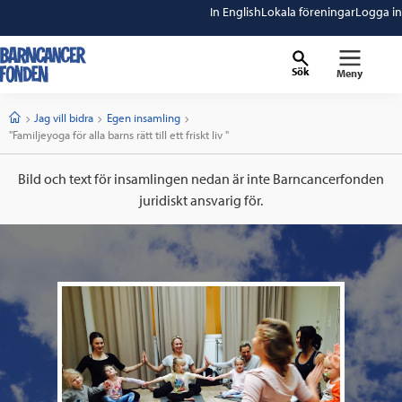
In English
Lokala föreningar
Logga in
Sök
Meny
barncancerfonden
startsida
Start
Jag vill bidra
Egen insamling
Current:
"Familjeyoga för alla barns rätt till ett friskt liv "
Bild och text för insamlingen nedan är inte Barncancerfonden
juridiskt ansvarig för.