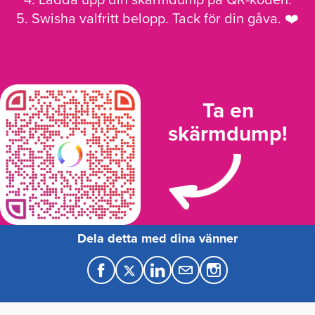
5. Swisha valfritt belopp. Tack för din gåva. ❤️
Ta en
skärmdump!
Dela detta med dina vänner
F
T
L
M
a
w
i
a