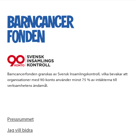
c
i
n
i
e
t
k
l
b
t
e
o
e
d
o
r
I
k
n
Barncancerfonden granskas av Svensk Insamlingskontroll, vilka bevakar att
organisationer med 90-konto använder minst 75 % av intäkterna till
verksamhetens ändamål.
Pressrummet
Jag vill bidra