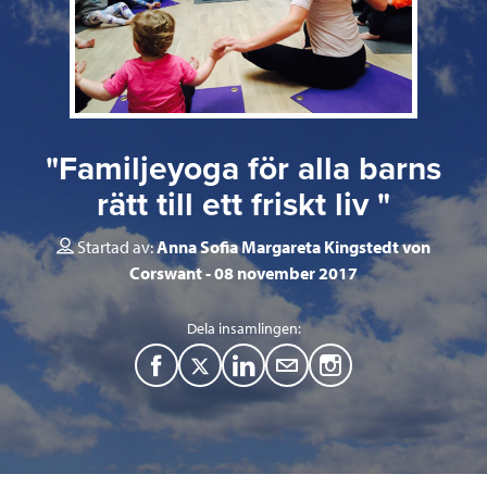
"Familjeyoga för alla barns
rätt till ett friskt liv "
Startad av:
Anna Sofia Margareta Kingstedt von
Corswant
08 november 2017
Dela insamlingen:
F
T
L
M
a
w
i
a
c
i
n
i