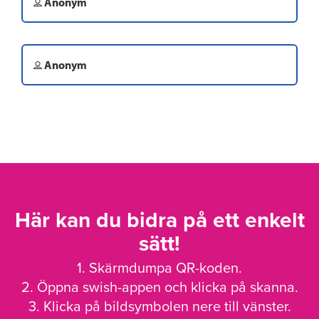
Anonym
Anonym
Här kan du bidra på ett enkelt
sätt!
1. Skärmdumpa QR-koden.
2. Öppna swish-appen och klicka på skanna.
3. Klicka på bildsymbolen nere till vänster.