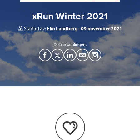
xRun Winter 2021
Startad av:
Elin Lundberg
09 november 2021
Dela insamlingen:
F
T
L
M
a
w
i
a
c
i
n
i
e
t
k
l
b
t
e
o
e
d
o
r
I