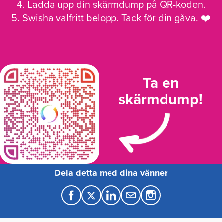
4. Ladda upp din skärmdump på QR-koden.
5. Swisha valfritt belopp. Tack för din gåva. ❤️
Ta en
skärmdump!
Dela detta med dina vänner
F
T
L
M
a
w
i
a