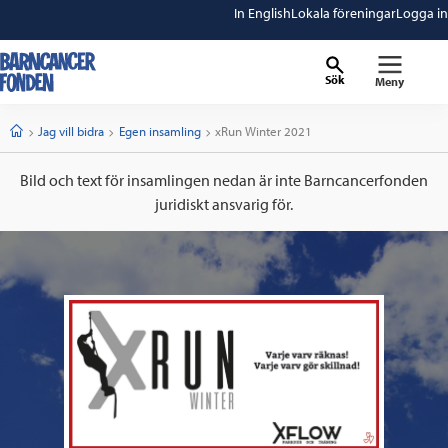
In English
Lokala föreningar
Logga in
Sök
Meny
barncancerfonden
startsida
Start
Jag vill bidra
Egen insamling
Current:
xRun Winter 2021
Bild och text för insamlingen nedan är inte Barncancerfonden
juridiskt ansvarig för.