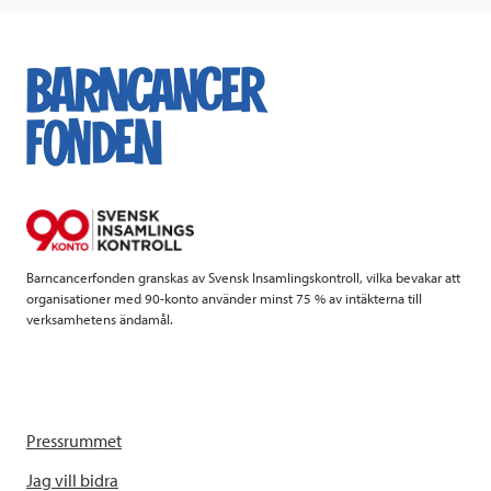
c
i
n
i
e
t
k
l
b
t
e
o
e
d
o
r
I
k
n
Barncancerfonden granskas av Svensk Insamlingskontroll, vilka bevakar att
organisationer med 90-konto använder minst 75 % av intäkterna till
verksamhetens ändamål.
Pressrummet
Jag vill bidra