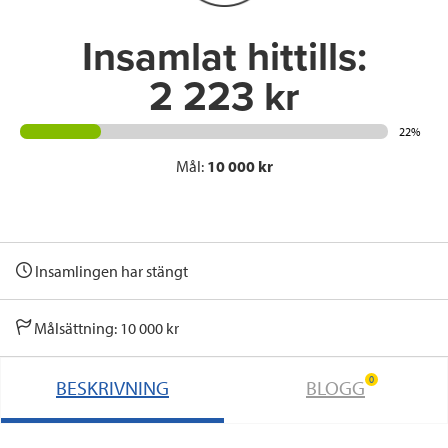
k
n
Insamlat hittills:
2 223 kr
22%
Mål:
10 000 kr
Insamlingen har stängt
Målsättning: 10 000 kr
0
BESKRIVNING
BLOGG