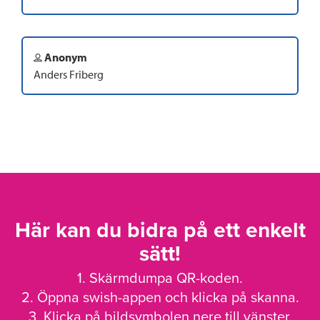
Anonym
Anders Friberg
Här kan du bidra på ett enkelt
sätt!
1. Skärmdumpa QR-koden.
2. Öppna swish-appen och klicka på skanna.
3. Klicka på bildsymbolen nere till vänster.