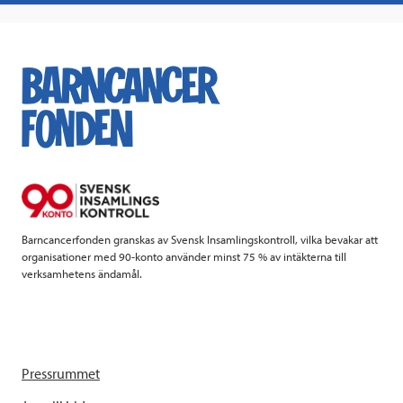
a
w
i
a
c
i
n
i
e
t
k
l
b
t
e
o
e
d
o
r
I
k
n
Barncancerfonden granskas av Svensk Insamlingskontroll, vilka bevakar att
organisationer med 90-konto använder minst 75 % av intäkterna till
verksamhetens ändamål.
Pressrummet