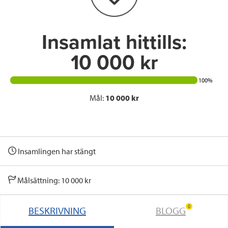
k
n
Insamlat hittills:
10 000 kr
100%
Mål:
10 000 kr
Insamlingen har stängt
Målsättning: 10 000 kr
0
BESKRIVNING
BLOGG