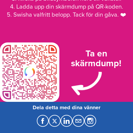
4. Ladda upp din skärmdump på QR-koden.
5. Swisha valfritt belopp. Tack för din gåva. ❤️
Ta en
skärmdump!
Dela detta med dina vänner
F
T
L
M