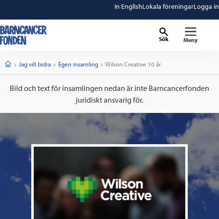
In English
Lokala föreningar
Logga in
Sök
Meny
barncancerfonden
startsida
Start
Jag vill bidra
Egen insamling
Current:
Wilson Creative 10 år
Bild och text för insamlingen nedan är inte Barncancerfonden
juridiskt ansvarig för.