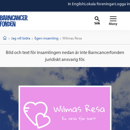
In English
Lokala föreningar
Logga in
Sök
Meny
barncancerfonden
startsida
Start
Jag vill bidra
Egen insamling
Current:
Wilmas Resa
Bild och text för insamlingen nedan är inte Barncancerfonden
juridiskt ansvarig för.