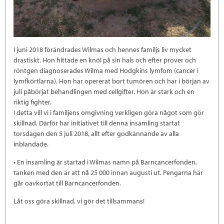
I juni 2018 förändrades Wilmas och hennes familjs liv mycket
drastiskt. Hon hittade en knöl på sin hals och efter prover och
röntgen diagnoserades Wilma med Hodgkins lymfom (cancer i
lymfkörtlarna). Hon har opererat bort tumören och har i början av
juli påbörjat behandlingen med cellgifter. Hon är stark och en
riktig fighter.
I detta vill vi i familjens omgivning verkligen göra något som gör
skillnad. Därför har initiativet till denna insamling startat
torsdagen den 5 juli 2018, allt efter godkännande av alla
inblandade.
• En insamling är startad i Wilmas namn på Barncancerfonden,
tanken med den är att nå 25 000 innan augusti ut. Pengarna här
går oavkortat till Barncancerfonden.
Låt oss göra skillnad, vi gör det tillsammans!