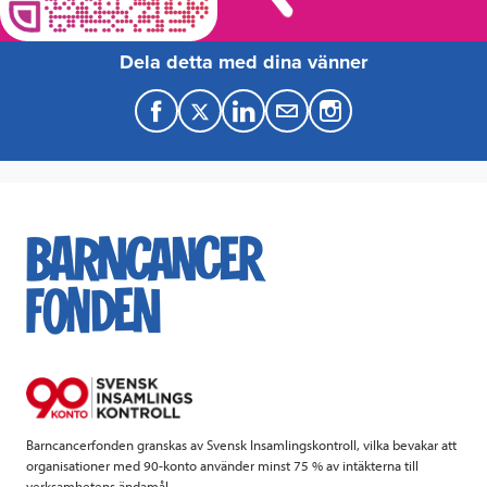
Dela detta med dina vänner
F
T
L
M
a
w
i
a
c
i
n
i
e
t
k
l
b
t
e
o
e
d
o
r
I
k
n
Barncancerfonden granskas av Svensk Insamlingskontroll, vilka bevakar att
organisationer med 90-konto använder minst 75 % av intäkterna till
verksamhetens ändamål.