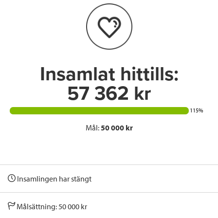
o
e
d
o
r
I
k
n
Insamlat hittills:
57 362 kr
115%
Mål:
50 000 kr
Insamlingen har stängt
Målsättning: 50 000 kr