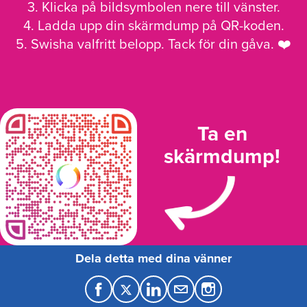
3. Klicka på bildsymbolen nere till vänster.
4. Ladda upp din skärmdump på QR-koden.
5. Swisha valfritt belopp. Tack för din gåva. ❤️
Ta en
skärmdump!
Dela detta med dina vänner
F
T
L
M