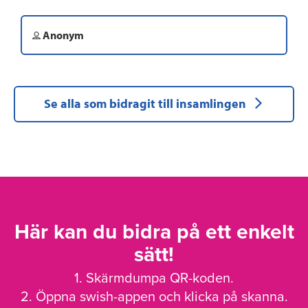
Anonym
Se alla som bidragit till insamlingen
Här kan du bidra på ett enkelt
sätt!
1. Skärmdumpa QR-koden.
2. Öppna swish-appen och klicka på skanna.