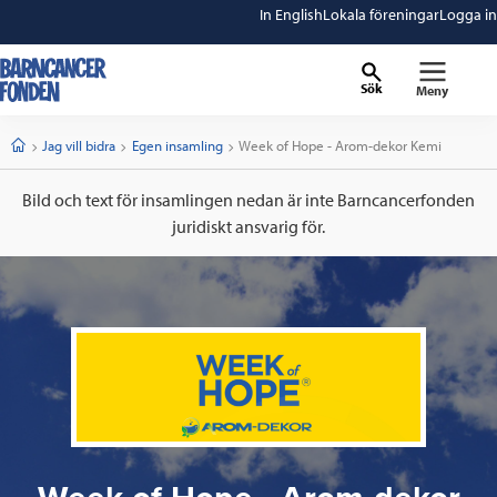
In English
Lokala föreningar
Logga in
Sök
Meny
barncancerfonden
startsida
Start
Jag vill bidra
Egen insamling
Current:
Week of Hope - Arom-dekor Kemi
Bild och text för insamlingen nedan är inte Barncancerfonden
juridiskt ansvarig för.