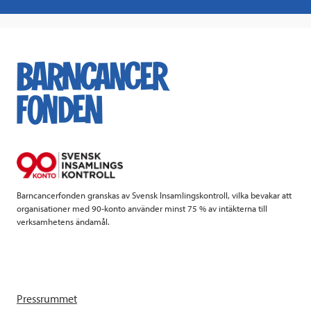
a
w
i
a
c
i
n
i
e
t
k
l
b
t
e
o
e
d
o
r
I
k
n
Barncancerfonden granskas av Svensk Insamlingskontroll, vilka bevakar att
organisationer med 90-konto använder minst 75 % av intäkterna till
verksamhetens ändamål.
Pressrummet