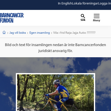
In English
Lokala föreningar
Logga in
Sök
Meny
barncancerfonden
startsida
Start
Jag vill bidra
Egen insamling
Current:
Vila i frid Raija Jajja Autio ???????
Bild och text för insamlingen nedan är inte Barncancerfonden
juridiskt ansvarig för.