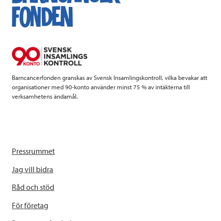
b
t
e
o
e
d
o
r
I
k
n
Barncancerfonden granskas av Svensk Insamlingskontroll, vilka bevakar att
organisationer med 90-konto använder minst 75 % av intäkterna till
verksamhetens ändamål.
Pressrummet
Jag vill bidra
Råd och stöd
För företag