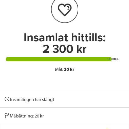
o
e
d
o
r
I
k
n
Insamlat hittills:
2 300 kr
11500%
Mål:
20 kr
Insamlingen har stängt
Målsättning: 20 kr