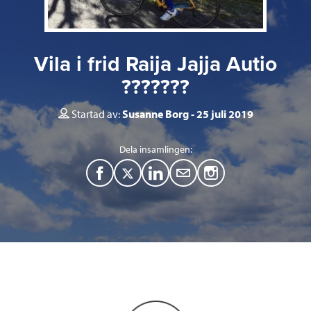
Vila i frid Raija Jajja Autio
???????
Startad av:
Susanne Borg
25 juli 2019
Dela insamlingen:
F
T
L
M
a
w
i
a
c
i
n
i
e
t
k
l
b
t
e