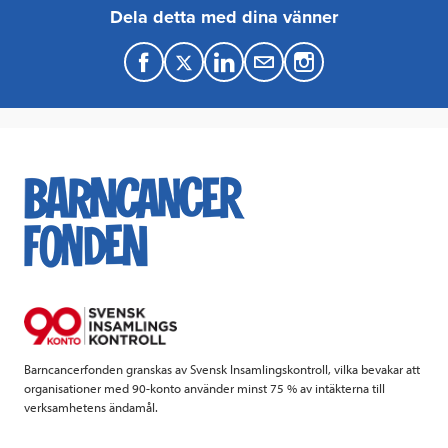
Dela detta med dina vänner
F
T
L
M
a
w
i
a
c
i
n
i
e
t
k
l
b
t
e
o
e
d
o
r
I
k
n
Barncancerfonden granskas av Svensk Insamlingskontroll, vilka bevakar att
organisationer med 90-konto använder minst 75 % av intäkterna till
verksamhetens ändamål.