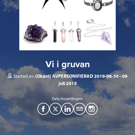
Vi i gruvan
Startad av:
(Okänt) AVPERSONIFIERAD 2019-08-30
09
juli 2015
Dela insamlingen:
F
T
L
M
a
w
i
a
c
i
n
i