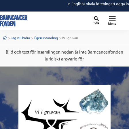
In English
Lokala föreningar
Logga in
Sök
Meny
barncancerfonden
startsida
Start
Jag vill bidra
Egen insamling
Current:
Vi i gruvan
Bild och text för insamlingen nedan är inte Barncancerfonden
juridiskt ansvarig för.