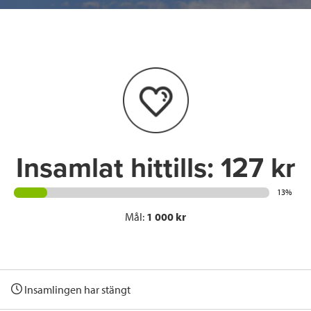
e
t
k
l
b
t
e
o
e
d
o
r
I
k
n
Insamlat hittills:
127 kr
13%
Mål:
1 000 kr
Insamlingen har stängt