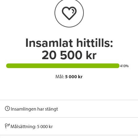
o
e
d
o
r
I
k
n
Insamlat hittills:
20 500 kr
410%
Mål:
5 000 kr
Insamlingen har stängt
Målsättning: 5 000 kr