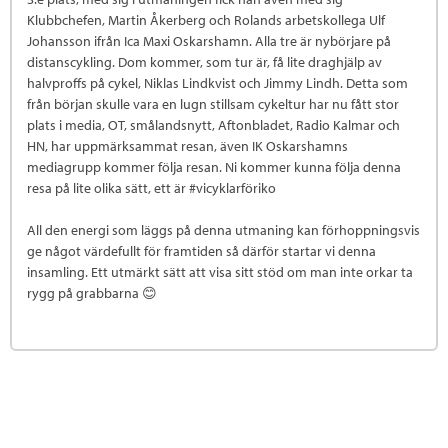
Klubbchefen, Martin Åkerberg och Rolands arbetskollega Ulf
Johansson ifrån Ica Maxi Oskarshamn. Alla tre är nybörjare på
distanscykling. Dom kommer, som tur är, få lite draghjälp av
halvproffs på cykel, Niklas Lindkvist och Jimmy Lindh. Detta som
från början skulle vara en lugn stillsam cykeltur har nu fått stor
plats i media, OT, smålandsnytt, Aftonbladet, Radio Kalmar och
HN, har uppmärksammat resan, även IK Oskarshamns
mediagrupp kommer följa resan. Ni kommer kunna följa denna
resa på lite olika sätt, ett är #vicyklarföriko
All den energi som läggs på denna utmaning kan förhoppningsvis
ge något värdefullt för framtiden så därför startar vi denna
insamling. Ett utmärkt sätt att visa sitt stöd om man inte orkar ta
rygg på grabbarna 😊