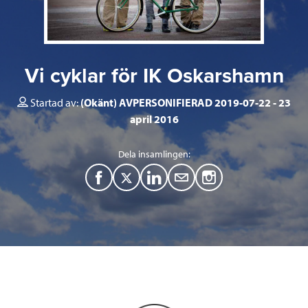
Vi cyklar för IK Oskarshamn
Startad av:
(Okänt) AVPERSONIFIERAD 2019-07-22
23
april 2016
Dela insamlingen:
F
T
L
M
a
w
i
a
c
i
n
i
e
t
k
l
b
t
e