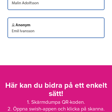
Malin Adolfsson
Anonym
Emil Ivansson
Här kan du bidra på ett enkelt
sätt!
1. Skärmdumpa QR-koden.
2. Öppna swish-appen och klicka på skanna.