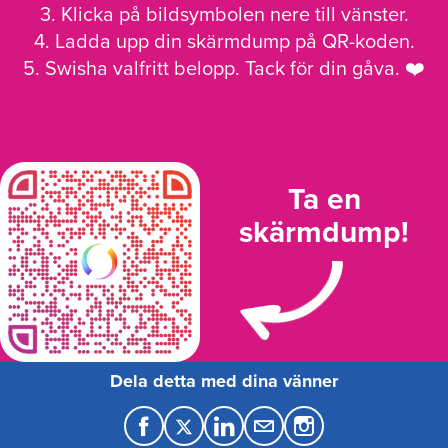
3. Klicka på bildsymbolen nere till vänster.
4. Ladda upp din skärmdump på QR-koden.
5. Swisha valfritt belopp. Tack för din gåva. ❤️
Ta en
skärmdump!
Dela detta med dina vänner
F
T
L
M