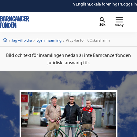
In English
Lokala föreningar
Logga in
Sök
Meny
barncancerfonden
startsida
Start
Jag vill bidra
Egen insamling
Current:
Vi cyklar för IK Oskarshamn
Bild och text för insamlingen nedan är inte Barncancerfonden
juridiskt ansvarig för.