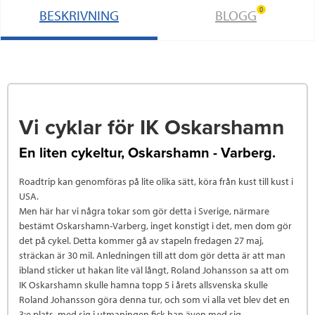
0
BESKRIVNING
BLOGG
Vi cyklar för IK Oskarshamn
En liten cykeltur, Oskarshamn - Varberg.
Roadtrip kan genomföras på lite olika sätt, köra från kust till kust i
USA.
Men här har vi några tokar som gör detta i Sverige, närmare
bestämt Oskarshamn-Varberg, inget konstigt i det, men dom gör
det på cykel. Detta kommer gå av stapeln fredagen 27 maj,
sträckan är 30 mil. Anledningen till att dom gör detta är att man
ibland sticker ut hakan lite väl långt, Roland Johansson sa att om
IK Oskarshamn skulle hamna topp 5 i årets allsvenska skulle
Roland Johansson göra denna tur, och som vi alla vet blev det en
3:e plats, med sig i utmaningen fick han även med sig