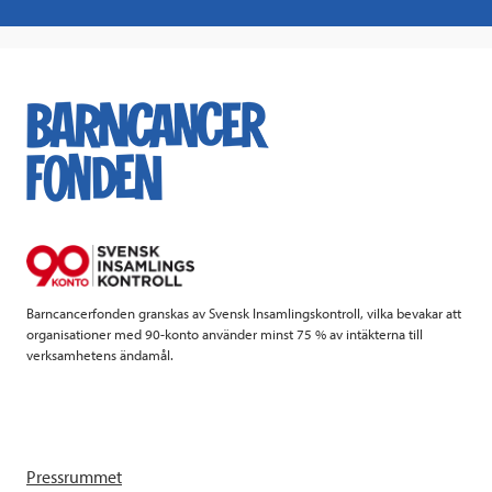
a
w
i
a
c
i
n
i
e
t
k
l
b
t
e
o
e
d
o
r
I
k
n
Barncancerfonden granskas av Svensk Insamlingskontroll, vilka bevakar att
organisationer med 90-konto använder minst 75 % av intäkterna till
verksamhetens ändamål.
Pressrummet