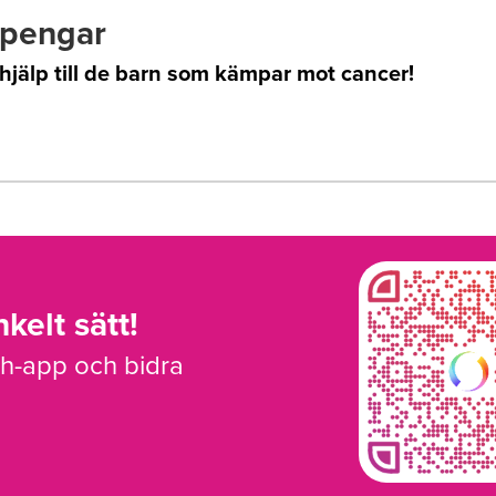
lpengar
 hjälp till de barn som kämpar mot cancer!
kelt sätt!
sh-app och bidra