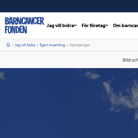
Jag vill bidra
För företag
Om barnca
barncancerfonden
startsida
Start
Jag vill bidra
Egen insamling
Current:
Växelpengar
Bild oc