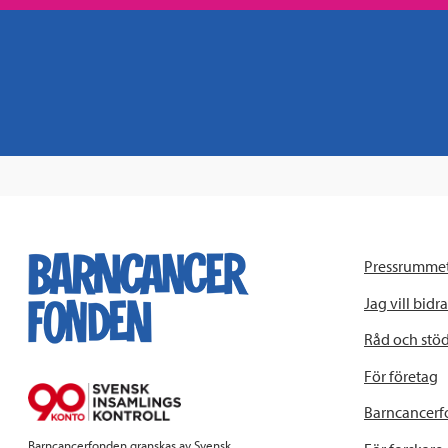
Pressrumme
Jag vill bidra
Råd och stö
För företag
Barncancerf
Barncancerfonden granskas av Svensk