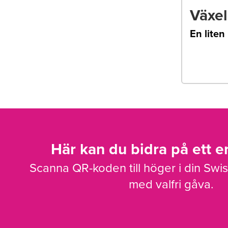
Växe
En liten
Här kan du bidra på ett en
Scanna QR-koden till höger i din Swi
med valfri gåva.