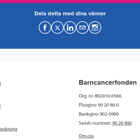
Dela detta med dina vänner
F
T
L
M
a
w
i
a
c
i
n
i
e
t
k
l
b
t
e
Barncancerfonden
t
o
e
d
Org. nr: 802010-6566
o
r
I
Plusgiro: 90 20 90-0
d
Bankgiro: 902-0900
k
n
Swish-nummer:
90 20 900
orskning
Om oss