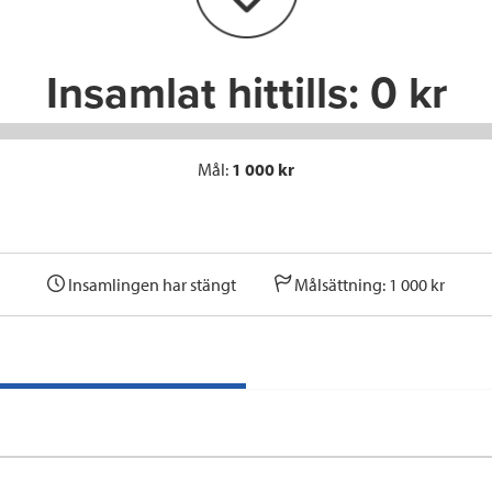
k
n
Insamlat hittills:
0 kr
Mål:
1 000 kr
Insamlingen har stängt
Målsättning: 1 000 kr