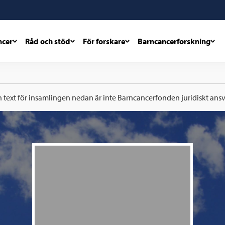
ncer
Råd och stöd
För forskare
Barncancerforskning
h text för insamlingen nedan är inte Barncancerfonden juridiskt ansva