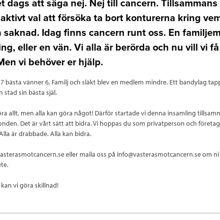
t dags att säga nej. Nej till cancern. Tillsammans
 aktivt val att försöka ta bort konturerna kring ve
 saknad. Idag finns cancern runt oss. En familje
ng, eller en vän. Vi alla är berörda och nu vill vi få
Men vi behöver er hjälp.
 7 bästa vänner 6. Familj och släkt blev en medlem mindre. Ett bandylag tap
n stad sin bästa själ.
ra allt, men alla kan göra något! Därför startade vi denna insamling tills
nden. Det är vårt sätt att bidra. Vi hoppas du som privatperson och företaga
lla är drabbade. Alla kan bidra.
asterasmotcancern.se eller maila oss på info@vasterasmotcancern.se om ni 
te.
kan vi göra skillnad!