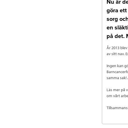
Nu är de
göra ett
sorg och
en släkti
på det. 
År 2013 blev
av sitt nav. E
Ingen kan gö
Barncancerfo
samma sak! A
Läs mer på v
om vårt arbe
Tillsammans 