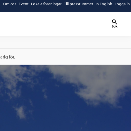
Om oss
Event
Lokala föreningar
Till pressrummet
In English
Logga in
Sök
rig för.