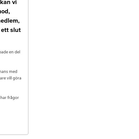
 kan vi
mod,
medlem,
 ett slut
pade en del
ammans med
re vill göra
har frågor