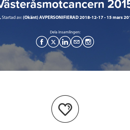
Västeråsmotcancern 201
Startad av:
(Okänt) AVPERSONIFIERAD 2018-12-17
15 mars 20
Dela insamlingen:
F
T
L
M
a
w
i
a
c
i
n
i
e
t
k
l
b
t
e
o
e
d
o
r
I
k
n