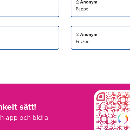
Anonym
Peppe
Anonym
Ericson
kelt sätt!
sh-app och bidra