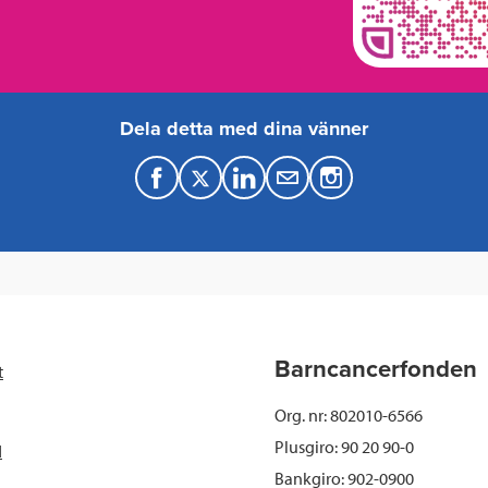
Dela detta med dina vänner
F
T
L
M
a
w
i
a
c
i
n
i
e
t
k
l
b
t
e
Barncancerfonden
t
o
e
d
Org. nr: 802010-6566
o
r
I
Plusgiro: 90 20 90-0
d
Bankgiro: 902-0900
k
n