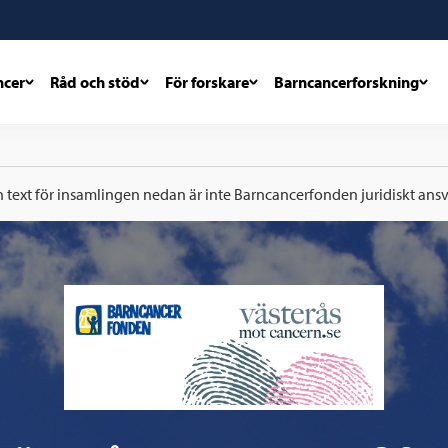
ncer
Råd och stöd
För forskare
Barncancerforskning
h text för insamlingen nedan är inte Barncancerfonden juridiskt ansva