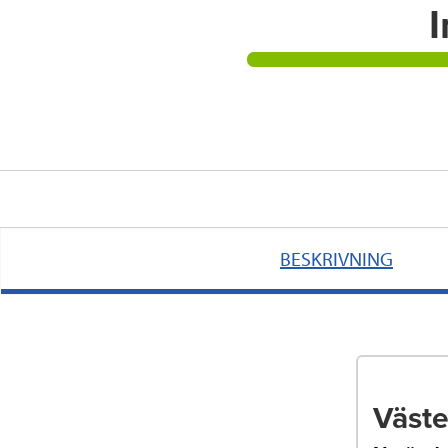
I
BESKRIVNING
Väst