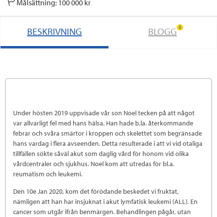
Målsättning: 100 000 kr
0
BESKRIVNING
BLOGG
Under hösten 2019 uppvisade vår son Noel tecken på att något
var allvarligt fel med hans hälsa. Han hade b.la. återkommande
febrar och svåra smärtor i kroppen och skelettet som begränsade
hans vardag i flera avseenden. Detta resulterade i att vi vid otaliga
tillfällen sökte såväl akut som daglig vård för honom vid olika
vårdcentraler och sjukhus. Noel kom att utredas för bl.a.
reumatism och leukemi.
Den 10e Jan 2020, kom det förödande beskedet vi fruktat,
nämligen att han har insjuknat i akut lymfatisk leukemi (ALL). En
cancer som utgår ifrån benmärgen. Behandlingen pågår, utan