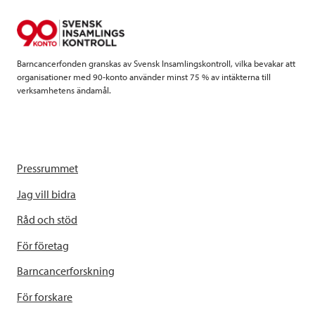
o
r
I
k
n
Barncancerfonden granskas av Svensk Insamlingskontroll, vilka bevakar att
organisationer med 90-konto använder minst 75 % av intäkterna till
verksamhetens ändamål.
Pressrummet
Jag vill bidra
Råd och stöd
För företag
Barncancerforskning
För forskare