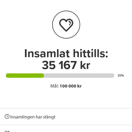
b
t
e
o
e
d
o
r
I
k
n
Insamlat hittills:
35 167 kr
35%
Mål:
100 000 kr
Insamlingen har stängt