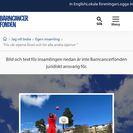
In English
Lokala föreningar
Logga in
Sök
Meny
barncancerfonden
startsida
Start
Jag vill bidra
Egen insamling
Current:
"För vår stjärna Noel och för alla andra stjärnor "
Bild och text för insamlingen nedan är inte Barncancerfonden
juridiskt ansvarig för.