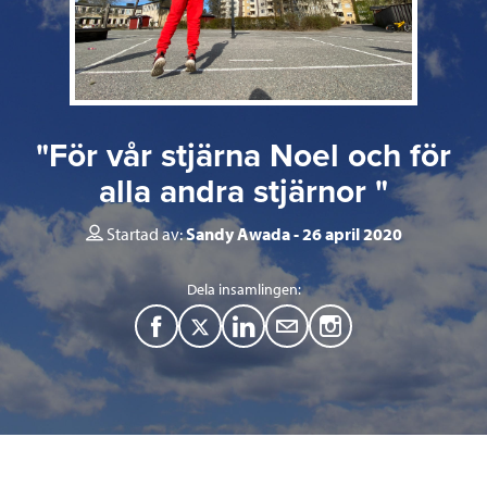
"För vår stjärna Noel och för
alla andra stjärnor "
Startad av:
Sandy Awada
26 april 2020
Dela insamlingen:
F
T
L
M
a
w
i
a
c
i
n
i
e
t
k
l