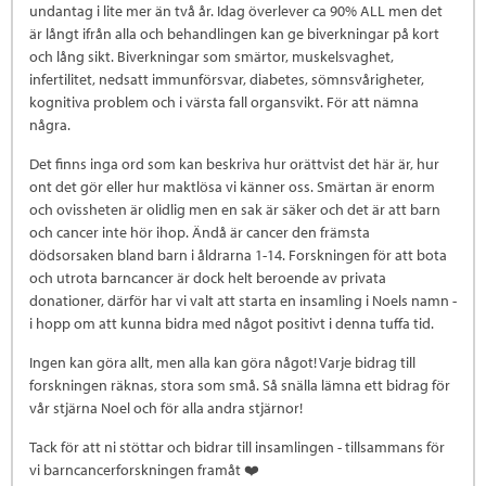
undantag i lite mer än två år. Idag överlever ca 90% ALL men det
är långt ifrån alla och behandlingen kan ge biverkningar på kort
och lång sikt. Biverkningar som smärtor, muskelsvaghet,
infertilitet, nedsatt immunförsvar, diabetes, sömnsvårigheter,
kognitiva problem och i värsta fall organsvikt. För att nämna
några.
Det finns inga ord som kan beskriva hur orättvist det här är, hur
ont det gör eller hur maktlösa vi känner oss. Smärtan är enorm
och ovissheten är olidlig men en sak är säker och det är att barn
och cancer inte hör ihop. Ändå är cancer den främsta
dödsorsaken bland barn i åldrarna 1-14. Forskningen för att bota
och utrota barncancer är dock helt beroende av privata
donationer, därför har vi valt att starta en insamling i Noels namn -
i hopp om att kunna bidra med något positivt i denna tuffa tid.
Ingen kan göra allt, men alla kan göra något! Varje bidrag till
forskningen räknas, stora som små. Så snälla lämna ett bidrag för
vår stjärna Noel och för alla andra stjärnor!
Tack för att ni stöttar och bidrar till insamlingen - tillsammans för
vi barncancerforskningen framåt ❤️