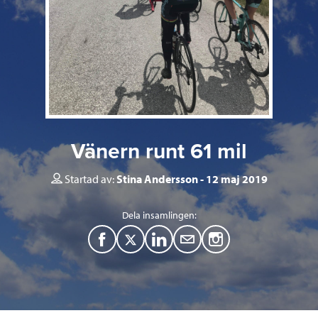
Vänern runt 61 mil
Startad av:
Stina Andersson
12 maj 2019
Dela insamlingen:
F
T
L
M
a
w
i
a
c
i
n
i