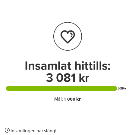
e
t
k
l
b
t
e
o
e
d
o
r
I
k
n
Insamlat hittills:
3 081 kr
308%
Mål:
1 000 kr
Insamlingen har stängt