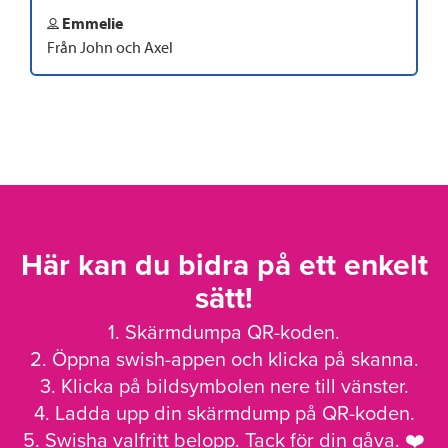
Emmelie
Från John och Axel
Här kan du bidra på ett enkelt
sätt!
1. Skärmdumpa QR-koden.
2. Öppna swish-appen och klicka på skanna.
3. Klicka på bildsymbolen nere till vänster.
4. Ladda upp din skärmdump på QR-koden.
5. Swisha valfritt belopp. Tack för din gåva. ❤️