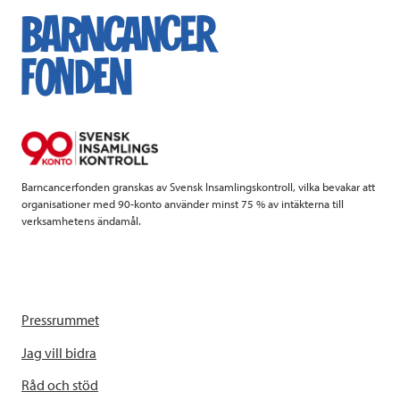
e
t
k
l
b
t
e
o
e
d
o
r
I
k
n
Barncancerfonden granskas av Svensk Insamlingskontroll, vilka bevakar att
organisationer med 90-konto använder minst 75 % av intäkterna till
verksamhetens ändamål.
Pressrummet
Jag vill bidra
Råd och stöd