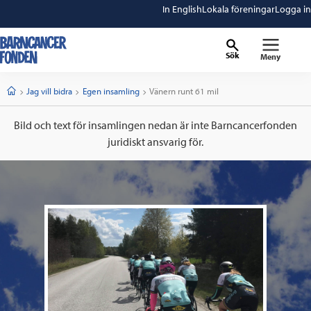
In English
Lokala föreningar
Logga in
Sök
Meny
barncancerfonden
startsida
Start
Jag vill bidra
Egen insamling
Current:
Vänern runt 61 mil
Bild och text för insamlingen nedan är inte Barncancerfonden
juridiskt ansvarig för.