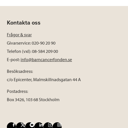
Kontakta oss
Frågor & svar
Givarservice: 020-90 20 90
Telefon (vxl): 08-584 209 00
E-post:
info@barncancerfonden.se
Besöksadress:
c/o Epicenter, Malmskillnadsgatan 44 A
Postadress:
Box 3426, 103 68 Stockholm
F
X
Y
L
I
B