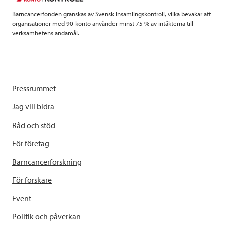
k
n
Barncancerfonden granskas av Svensk Insamlingskontroll, vilka bevakar att
organisationer med 90-konto använder minst 75 % av intäkterna till
verksamhetens ändamål.
Pressrummet
Jag vill bidra
Råd och stöd
För företag
Barncancerforskning
För forskare
Event
Politik och påverkan