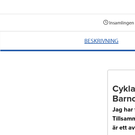
Insamlingen 
BESKRIVNING
Cykla
Barn
Jag har 
Tillsamm
är ett a