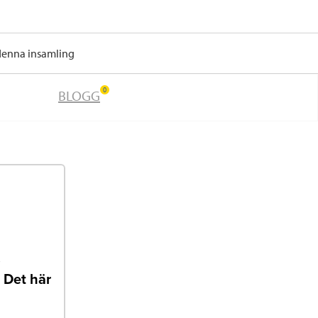
 denna insamling
0
BLOGG
.
 Det här