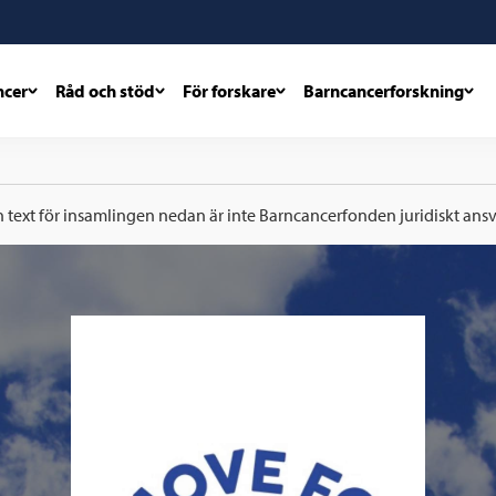
ncer
Råd och stöd
För forskare
Barncancerforskning
h text för insamlingen nedan är inte Barncancerfonden juridiskt ansva