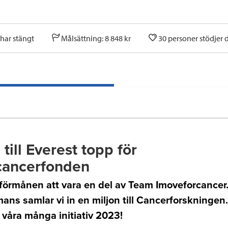
har stängt
Målsättning: 8 848 kr
30 personer stödjer
 till Everest topp för
cancerfonden
förmånen att vara en del av Team Imoveforcancer
ans samlar vi in en miljon till Cancerforskningen.
v våra många initiativ 2023!