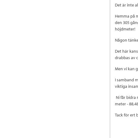
Det är inte a
Hemma på min
den 305 gånge
höjdmeter!
Någon tänker
Det här kans
drabbas av c
Men vi kan g
I samband me
viktiga insa
Ni får bidra 
meter - 88,4
Tack för ert 