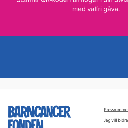
med valfri gåva.
Pressrumme
Jag vill bidra