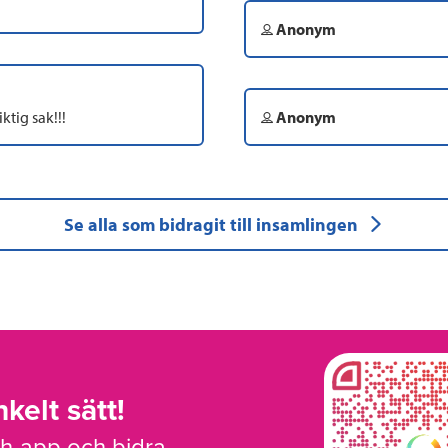
Anonym
ktig sak!!!
Anonym
Se alla som bidragit till insamlingen
kelt sätt!
sh-app och bidra