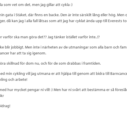
lla som vet om det, men jag gillar att cykla :)
 gata i Stäket, där finns en backe. Den är inte särskilt lång eller hög. Men 
r, då kan jag i alla fall låtsas som att jag har cyklat ända upp till Everests t
 varför ska man göra det?? Jag tänker istället varför inte..!?
ke blir jobbigt. Men inte i närheten av de utmaningar som alla barn och fam
ancer har att ta sig igenom.
öra skillnad för dom nu, och för de som drabbas i framtiden.
d min cykling vill jag utmana er att hjälpa till genom att bidra till Barncan
mling och arbete!
med hur mycket pengar ni vill! :) Men har ni svårt att bestämma er så föreslå
8kr
bidrag!