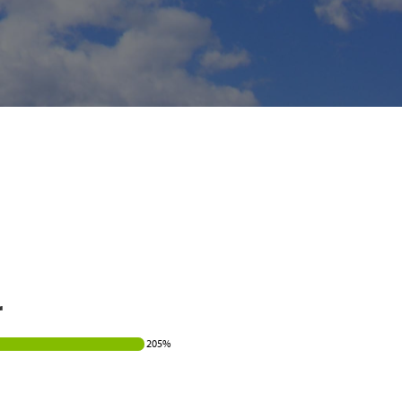
r
205%