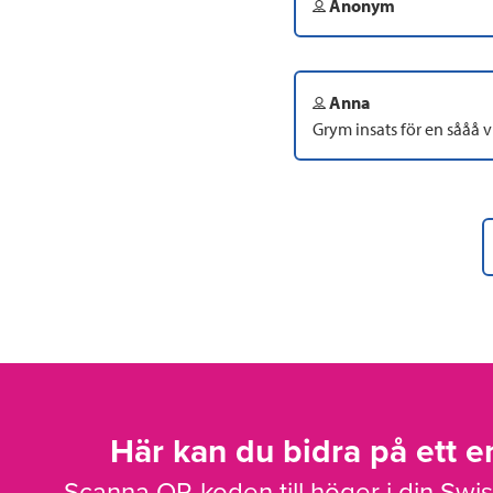
Anonym
Anna
Grym insats för en sååå vi
Här kan du bidra på ett en
Scanna QR-koden till höger i din Swi