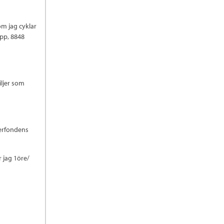
om jag cyklar
opp, 8848
iljer som
cerfondens
r jag 1öre/