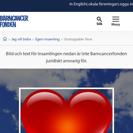
In English
Lokala föreningar
Logga in
Sök
Meny
barncancerfonden
startsida
Start
Jag vill bidra
Egen insamling
Current:
Unstoppable Vera
Bild och text för insamlingen nedan är inte Barncancerfonden
juridiskt ansvarig för.