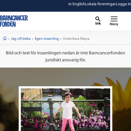
In English
Lokala föreningar
Logga in
Sök
Meny
barncancerfonden
startsida
Start
Jag vill bidra
Egen insamling
Current:
Underbara Mayra
Bild och text för insamlingen nedan är inte Barncancerfonden
juridiskt ansvarig för.