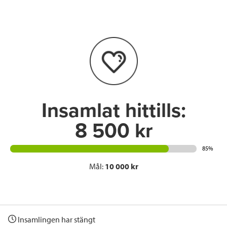
e
t
k
l
b
t
e
o
e
d
o
r
I
k
n
Insamlat hittills:
8 500 kr
85%
Mål:
10 000 kr
Insamlingen har stängt