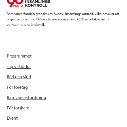
k
n
Barncancerfonden granskas av Svensk Insamlingskontroll, vilka bevakar att
organisationer med 90-konto använder minst 75 % av intäkterna till
verksamhetens ändamål.
Pressrummet
Jag vill bidra
Råd och stöd
För företag
Barncancerforskning
För forskare
Event