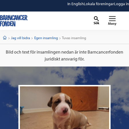
In English
Lokala föreningar
Logga in
Sök
Meny
barncancerfonden
startsida
Start
Jag vill bidra
Egen insamling
Current:
Tuvas insamling
Bild och text för insamlingen nedan är inte Barncancerfonden
juridiskt ansvarig för.