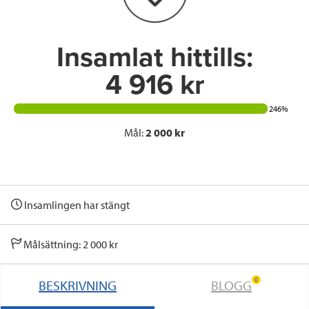
k
n
Insamlat hittills:
4 916 kr
246%
Mål:
2 000 kr
Insamlingen har stängt
Målsättning: 2 000 kr
0
BESKRIVNING
BLOGG