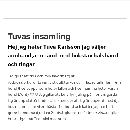
Tuvas insamling
Hej jag heter Tuva Karlsson jag säljer
armband,armband med bokstav,halsband
och ringar
Jag gillar att rida och min favoritfärg är
röd,rosa,blå,grönt,svart,vitt,gult,turkos och lilla.Jag gillar familjens
hund (hos pappa) som heter Lillen och hos mamma heter våran
hund Monty 🐶💜 Jag gillar att köra fyrhjuling på morfars gärde
jag är uppväxtpå landet så de bereder att jag är uppvext med djur
hos mamma har vi ert hästar 1st hund och katter jag har haft
granska mogna djur t ex 2st dvärghamstrar 1stmarsvin.Jag gillar
buĺlar tiger muffins mini magnum.