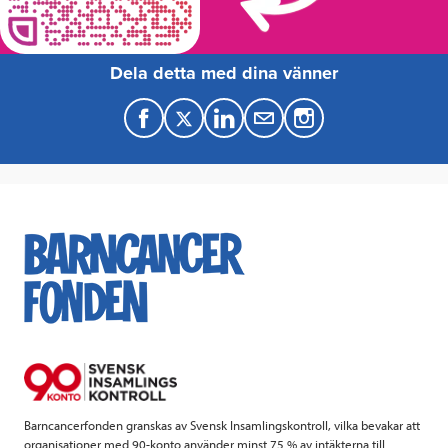
Dela detta med dina vänner
F
T
L
M
a
w
i
a
c
i
n
i
e
t
k
l
b
t
e
o
e
d
o
r
I
k
n
Barncancerfonden granskas av Svensk Insamlingskontroll, vilka bevakar att
organisationer med 90-konto använder minst 75 % av intäkterna till