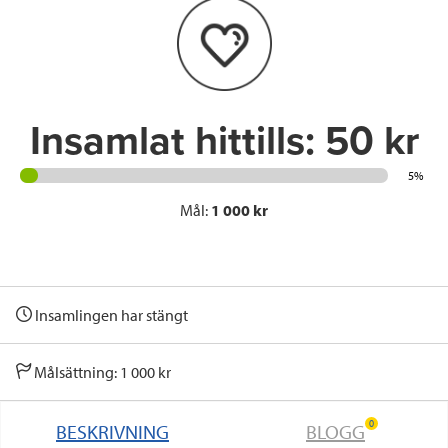
o
e
d
o
r
I
k
n
Insamlat hittills:
50 kr
5%
Mål:
1 000 kr
Insamlingen har stängt
Målsättning: 1 000 kr
0
BESKRIVNING
BLOGG