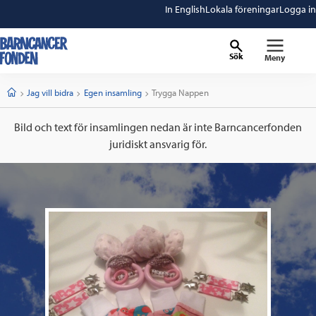
In English
Lokala föreningar
Logga in
Sök
Meny
barncancerfonden
startsida
Start
Jag vill bidra
Egen insamling
Current:
Trygga Nappen
Bild och text för insamlingen nedan är inte Barncancerfonden
juridiskt ansvarig för.