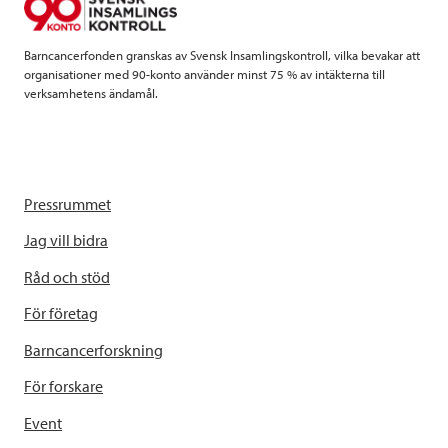
k
n
Barncancerfonden granskas av Svensk Insamlingskontroll, vilka bevakar att
organisationer med 90-konto använder minst 75 % av intäkterna till
verksamhetens ändamål.
Pressrummet
Jag vill bidra
Råd och stöd
För företag
Barncancerforskning
För forskare
Event