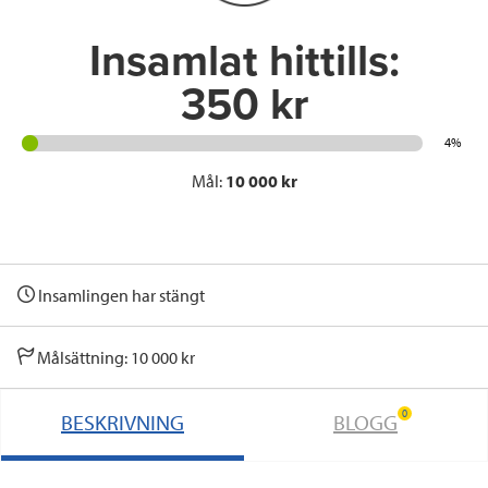
k
n
Insamlat hittills:
350 kr
4%
Mål:
10 000 kr
Insamlingen har stängt
Målsättning: 10 000 kr
0
BESKRIVNING
BLOGG