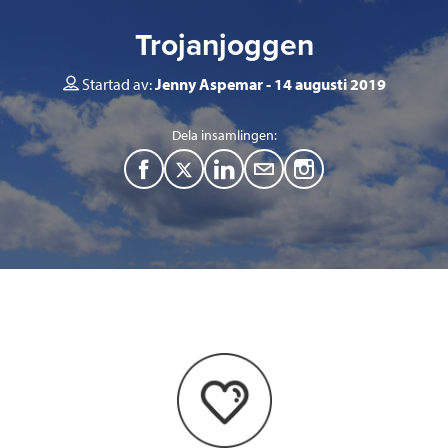
Trojanjoggen
Startad av:
Jenny Aspemar
14 augusti 2019
Dela insamlingen:
F
T
L
M
a
w
i
a
c
i
n
i
e
t
k
l
b
t
e
o
e
d
o
r
I