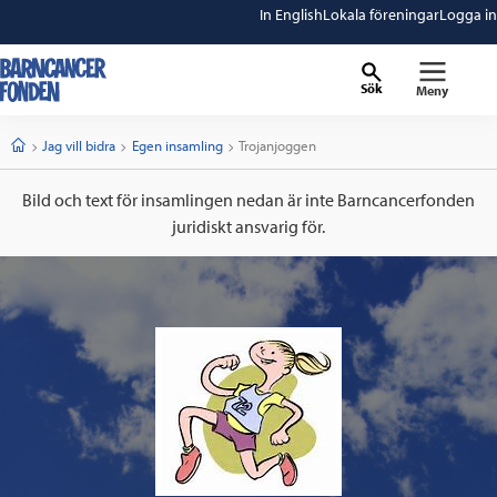
In English
Lokala föreningar
Logga in
Sök
Meny
barncancerfonden
startsida
Start
Jag vill bidra
Egen insamling
Current:
Trojanjoggen
Bild och text för insamlingen nedan är inte Barncancerfonden
juridiskt ansvarig för.