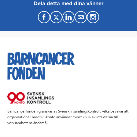
Dela detta med dina vänner
F
T
L
M
a
w
i
a
c
i
n
i
e
t
k
l
b
t
e
o
e
d
o
r
I
k
n
Barncancerfonden granskas av Svensk Insamlingskontroll, vilka bevakar att
organisationer med 90-konto använder minst 75 % av intäkterna till
verksamhetens ändamål.