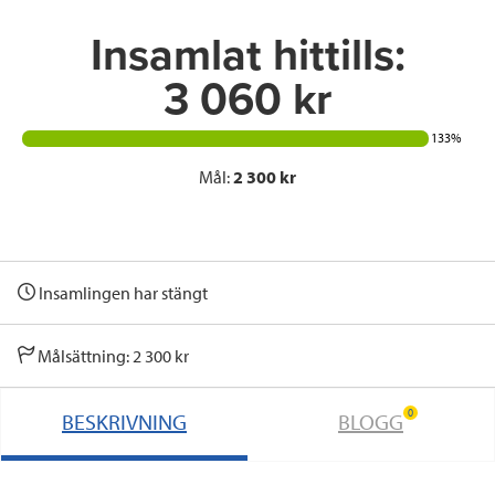
k
n
Insamlat hittills:
3 060 kr
133%
Mål:
2 300 kr
Insamlingen har stängt
Målsättning: 2 300 kr
0
BESKRIVNING
BLOGG