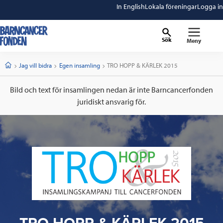
In English
Lokala föreningar
Logga in
Sök
Meny
barncancerfonden
startsida
Start
Jag vill bidra
Egen insamling
Current:
TRO HOPP & KÄRLEK 2015
Bild och text för insamlingen nedan är inte Barncancerfonden
juridiskt ansvarig för.