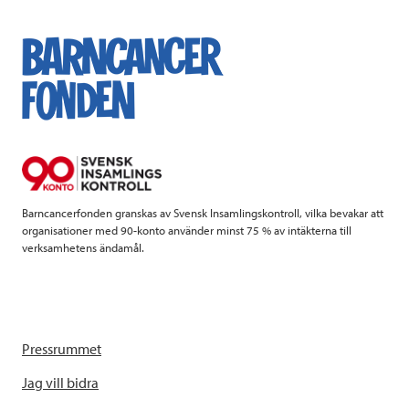
c
i
n
i
e
t
k
l
b
t
e
o
e
d
o
r
I
k
n
Barncancerfonden granskas av Svensk Insamlingskontroll, vilka bevakar att
organisationer med 90-konto använder minst 75 % av intäkterna till
verksamhetens ändamål.
Pressrummet
Jag vill bidra