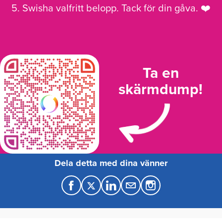
5. Swisha valfritt belopp. Tack för din gåva. ❤️
Ta en
skärmdump!
Dela detta med dina vänner
F
T
L
M
a
w
i
a