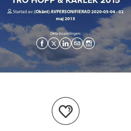
TRO HOPP & KÄRLEK 2015
Startad av:
(Okänt) AVPERSONIFIERAD 2020-05-04
02
maj 2015
Dela insamlingen:
F
T
L
M
a
w
i
a
c
i
n
i
e
t
k
l
b
t
e
o
e
d
o
r
I
k
n