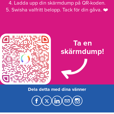
4. Ladda upp din skärmdump på QR-koden.
5. Swisha valfritt belopp. Tack för din gåva. ❤️
Ta en
skärmdump!
Dela detta med dina vänner
F
T
L
M
a
w
i
a