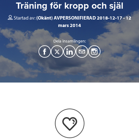
Träning för kropp och själ
Startad av:
(Okänt) AVPERSONIFIERAD 2018-12-17
12
mars 2014
Dela insamlingen:
F
T
L
M
a
w
i
a
c
i
n
i
e
t
k
l
b
t
e
o
e
d
o
r
I
k
n