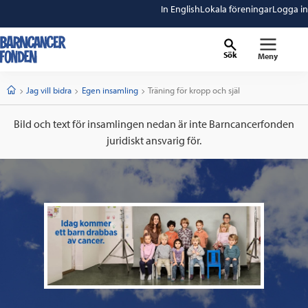
In English
Lokala föreningar
Logga in
Sök
Meny
barncancerfonden
startsida
Start
Jag vill bidra
Egen insamling
Current:
Träning för kropp och själ
Bild och text för insamlingen nedan är inte Barncancerfonden
juridiskt ansvarig för.