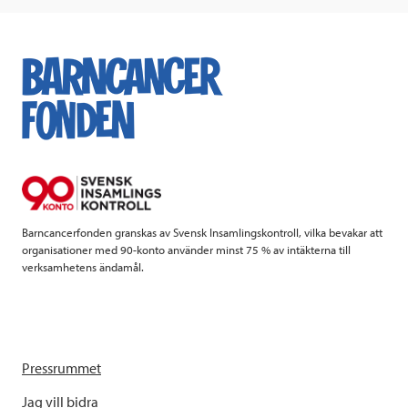
c
i
n
i
e
t
k
l
b
t
e
o
e
d
o
r
I
k
n
Barncancerfonden granskas av Svensk Insamlingskontroll, vilka bevakar att
organisationer med 90-konto använder minst 75 % av intäkterna till
verksamhetens ändamål.
Pressrummet
Jag vill bidra