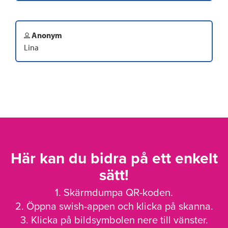
Anonym
Lina
Här kan du bidra på ett enkelt
sätt!
1. Skärmdumpa QR-koden.
2. Öppna swish-appen och klicka på skanna.
3. Klicka på bildsymbolen nere till vänster.