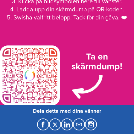
3. Klicka på bildsymbolen nere till vänster.
4. Ladda upp din skärmdump på QR-koden.
5. Swisha valfritt belopp. Tack för din gåva. ❤️
Ta en
skärmdump!
Dela detta med dina vänner
F
T
L
M