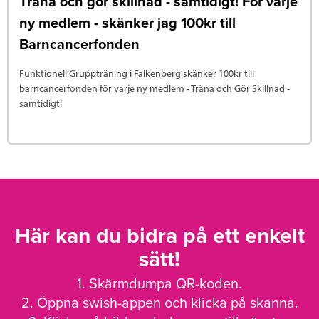
Träna och gör skillnad - samtidigt! För varje
ny medlem - skänker jag 100kr till
Barncancerfonden
Funktionell Gruppträning i Falkenberg skänker 100kr till
barncancerfonden för varje ny medlem - Träna och Gör Skillnad -
samtidigt!
Här kan du bidra på ett enkelt
sätt!
1. Skärmdumpa QR-koden.
2. Öppna swish-appen och klicka på skanna.