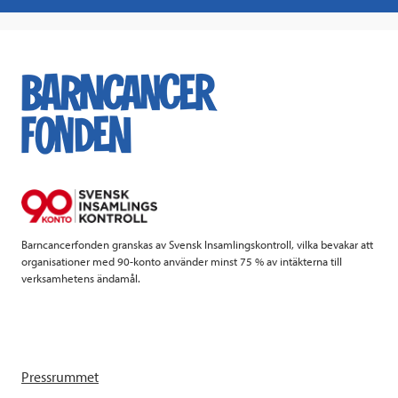
a
w
i
a
c
i
n
i
e
t
k
l
b
t
e
o
e
d
o
r
I
k
n
Barncancerfonden granskas av Svensk Insamlingskontroll, vilka bevakar att
organisationer med 90-konto använder minst 75 % av intäkterna till
verksamhetens ändamål.
Pressrummet