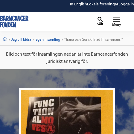
In English
Lokala föreningar
Logga in
Sök
Meny
barncancerfonden
startsida
Start
Jag vill bidra
Egen insamling
Current:
"Träna och Gör skillnad Tillsammans "
Bild och text för insamlingen nedan är inte Barncancerfonden
juridiskt ansvarig för.