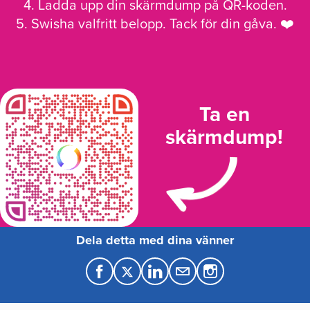
4. Ladda upp din skärmdump på QR-koden.
5. Swisha valfritt belopp. Tack för din gåva. ❤️
Ta en
skärmdump!
Dela detta med dina vänner
F
T
L
M
a
w
i
a