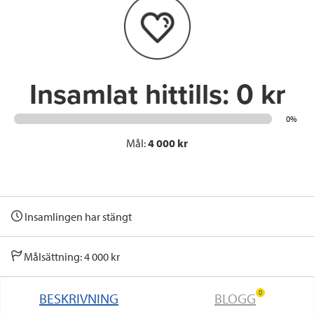
o
e
d
o
r
I
k
n
Insamlat hittills:
0 kr
0%
Mål:
4 000 kr
Insamlingen har stängt
Målsättning: 4 000 kr
0
BESKRIVNING
BLOGG