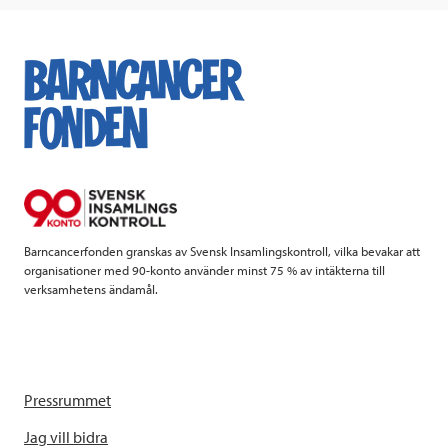
c
i
n
i
e
t
k
l
b
t
e
o
e
d
o
r
I
k
n
Barncancerfonden granskas av Svensk Insamlingskontroll, vilka bevakar att
organisationer med 90-konto använder minst 75 % av intäkterna till
verksamhetens ändamål.
Pressrummet
Jag vill bidra