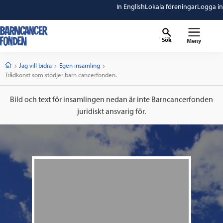
In English
Lokala föreningar
Logga in
Sök
Meny
barncancerfonden
startsida
Start
Jag vill bidra
Egen insamling
Current:
Trådkonst som stödjer barn cancerfonden.
Bild och text för insamlingen nedan är inte Barncancerfonden
juridiskt ansvarig för.