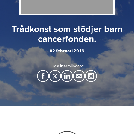
Trådkonst som stödjer barn
cancerfonden.
02 februari 2013
Dela insamlingen:
F
T
L
M
a
w
i
a
c
i
n
i
e
t
k
l
b
t
e