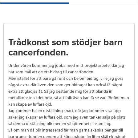
Trådkonst som stödjer barn
cancerfonden.
Under våren kommer jag jobba med mitt projektarbete, där jag
har som mål att ge ett bidrag till cancerfonden.
Men istället för att bara gå runt och be om bidrag, ville jag göra
något extra där även den som ger bidraget kan också få något
extra att glädjas åt. Så jag bestämde mig för att blanda in
metallkonsten i det hela, så att folk även kan få se vad för fint man
kan skapa av luffarslöjd.
Jag kommer ha en utställning snart, där jag kommer visa upp
saker jag skapar av luffarslöjd, som jag även tänker sälja på plats
så denna utställning blir mer en välgörenhets insamling.
Så om man då blir intresserad får man gärna skänka pengar till
barncancerfonden genom att köpa någon fin liten skål elr något