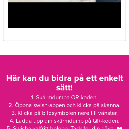
Här kan du bidra på ett enkelt
sätt!
1. Skärmdumpa QR-koden.
2. Öppna swish-appen och klicka på skanna.
3. Klicka på bildsymbolen nere till vänster.
4. Ladda upp din skärmdump på QR-koden.
5. Swisha valfritt belopp. Tack för din gåva. ❤️