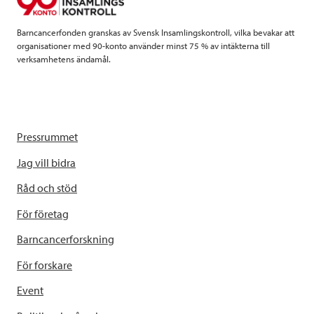
k
n
Barncancerfonden granskas av Svensk Insamlingskontroll, vilka bevakar att
organisationer med 90-konto använder minst 75 % av intäkterna till
verksamhetens ändamål.
Pressrummet
Jag vill bidra
Råd och stöd
För företag
Barncancerforskning
För forskare
Event